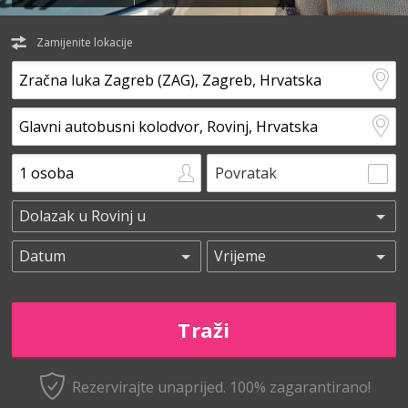
Zamijenite lokacije
Povratak
Rezervirajte unaprijed.
100% zagarantirano!