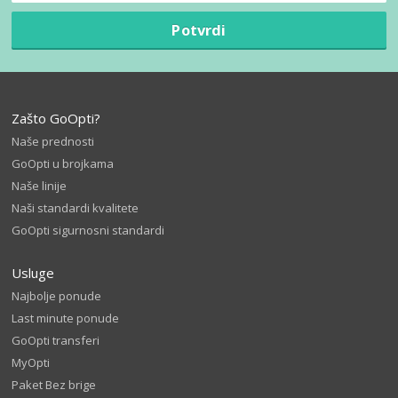
Potvrdi
Zašto GoOpti?
Naše prednosti
GoOpti u brojkama
Naše linije
Naši standardi kvalitete
GoOpti sigurnosni standardi
Usluge
Najbolje ponude
Last minute ponude
GoOpti transferi
MyOpti
Paket Bez brige