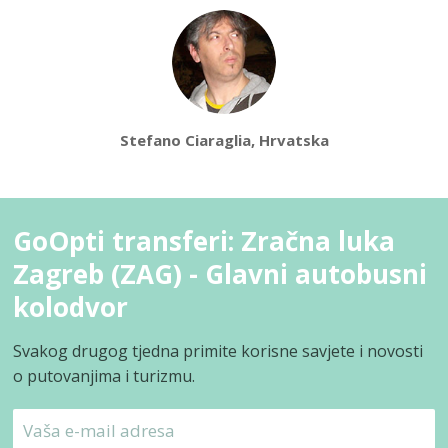
Stefano Ciaraglia, Hrvatska
GoOpti transferi: Zračna luka
Zagreb (ZAG) - Glavni autobusni
kolodvor
Svakog drugog tjedna primite korisne savjete i novosti
o putovanjima i turizmu.