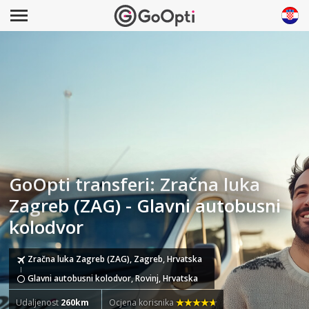
GoOpti transferi: Zračna luka
Zagreb (ZAG) - Glavni autobusni
kolodvor
Zračna luka Zagreb (ZAG), Zagreb, Hrvatska
Glavni autobusni kolodvor, Rovinj, Hrvatska
Udaljenost
260km
Ocjena korisnika