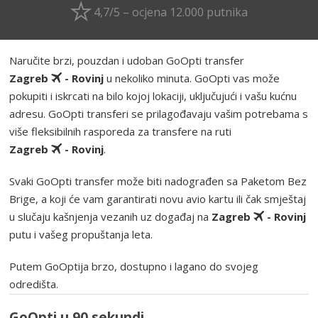
4,7/5 – ocjena 12.000 putnika
Naručite brzi, pouzdan i udoban GoOpti transfer
Zagreb
- Rovinj
u nekoliko minuta. GoOpti vas može
pokupiti i iskrcati na bilo kojoj lokaciji, uključujući i vašu kućnu
adresu. GoOpti transferi se prilagođavaju vašim potrebama s
više fleksibilnih rasporeda za transfere na ruti
Zagreb
- Rovinj
.
Svaki GoOpti transfer može biti nadograđen sa Paketom Bez
Brige, a koji će vam garantirati novu avio kartu ili čak smještaj
u slučaju kašnjenja vezanih uz događaj na
Zagreb
- Rovinj
putu i vašeg propuštanja leta.
Putem GoOptija brzo, dostupno i lagano do svojeg
odredišta.
GoOpti u 90 sekundi