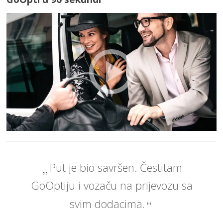
Put je bio savršen. Čestitam
GoOptiju i vozaču na prijevozu sa
svim dodacima.