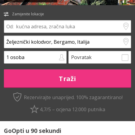
Zamijenite lokacije
Povratak
Rezervirajte unaprijed.
100% zagarantirano!
4,7/5 – ocjena 12.000 putnika
GoOpti u 90 sekundi