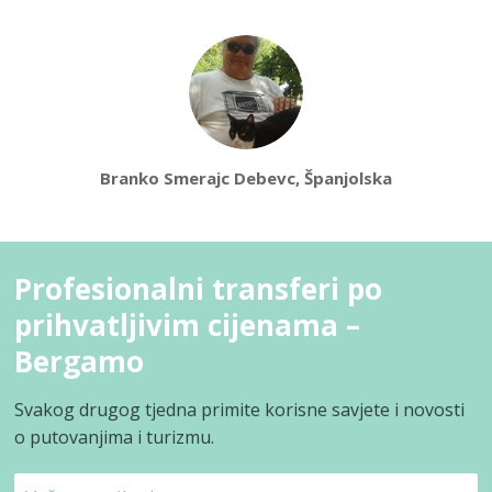
Branko Smerajc Debevc, Španjolska
Profesionalni transferi po
prihvatljivim cijenama –
Bergamo
Svakog drugog tjedna primite korisne savjete i novosti
o putovanjima i turizmu.