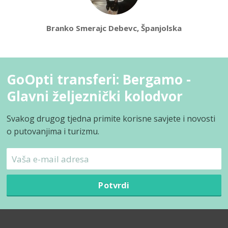
Branko Smerajc Debevc, Španjolska
GoOpti transferi: Bergamo -
Glavni željeznički kolodvor
Svakog drugog tjedna primite korisne savjete i novosti
o putovanjima i turizmu.
Potvrdi