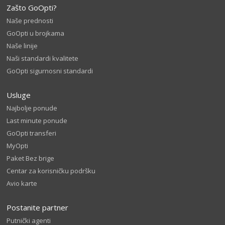
Zašto GoOpti?
Naše prednosti
GoOpti u brojkama
Naše linije
Naši standardi kvalitete
GoOpti sigurnosni standardi
Usluge
Najbolje ponude
Last minute ponude
GoOpti transferi
MyOpti
Paket Bez brige
Centar za korisničku podršku
Avio karte
Postanite partner
Putnički agenti