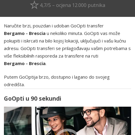
4,7/5 – ocjena 12.000 putnika
Naručite brzi, pouzdan i udoban GoOpti transfer
Bergamo - Brescia
u nekoliko minuta. GoOpti vas može
pokupiti i iskrcati na bilo kojoj lokaciji, uključujući i vašu kućnu
adresu. GoOpti transferi se prilagođavaju vašim potrebama s
više fleksibilnih rasporeda za transfere na ruti
Bergamo - Brescia
.
Putem GoOptija brzo, dostupno i lagano do svojeg
odredišta.
GoOpti u 90 sekundi