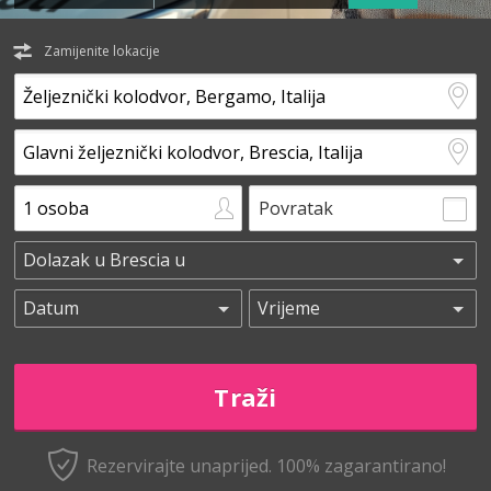
Zamijenite lokacije
Povratak
Rezervirajte unaprijed.
100% zagarantirano!