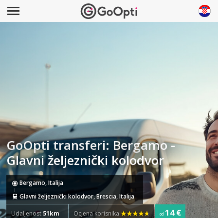
GoOpti transferi: Bergamo -
Glavni željeznički kolodvor
Bergamo, Italija
Glavni željeznički kolodvor, Brescia, Italija
14 €
Udaljenost
51km
Ocjena korisnika
od