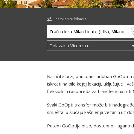
Zamijenite lokacije
Naručite brzi, pouzdan i udoban GoOpti t
iskrcati na bilo kojoj lokaciji, uključujući
fleksibilnih rasporeda za transfere na ruti
Svaki GoOpti transfer može biti nadograđen
smještaj u slučaju kašnjenja vezanih uz d
Putem GoOptija brzo, dostupno i lagano d