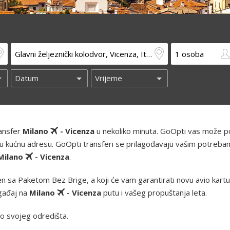
ransfer
Milano
- Vicenza
u nekoliko minuta. GoOpti vas može po
 i vašu kućnu adresu. GoOpti transferi se prilagođavaju vašim potreba
Milano
- Vicenza
.
 sa Paketom Bez Brige, a koji će vam garantirati novu avio kartu i
ogađaj na
Milano
- Vicenza
putu i vašeg propuštanja leta.
o svojeg odredišta.