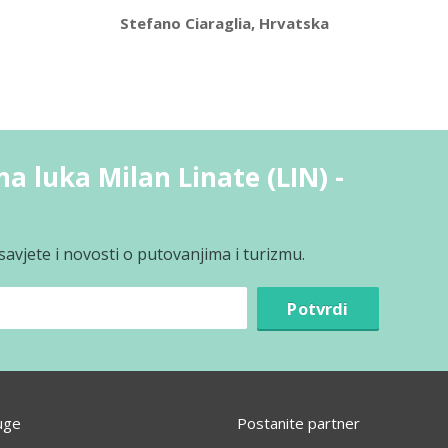
Stefano Ciaraglia, Hrvatska
na luka Milan Linate (LIN) -
avjete i novosti o putovanjima i turizmu.
Potvrdi
uge
Postanite partner