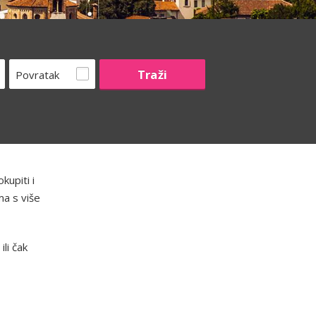
Povratak
kupiti i
ma s više
li čak