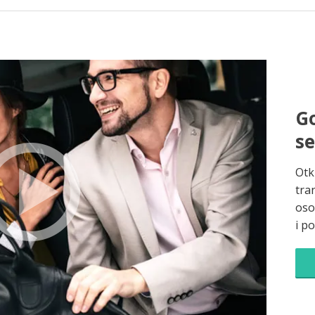
Go
s
Otk
tra
oso
i p