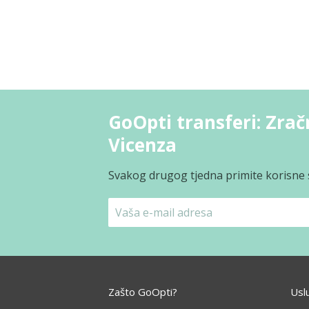
GoOpti transferi: Zrač
Vicenza
Svakog drugog tjedna primite korisne s
Zašto GoOpti?
Usl