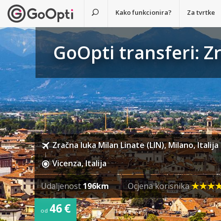
Kako funkcionira?
Za tvrtke
GoOpti transferi: Zr
Zračna luka Milan Linate (LIN), Milano, Italija
Vicenza, Italija
Udaljenost
196km
Ocjena korisnika
46 €
od