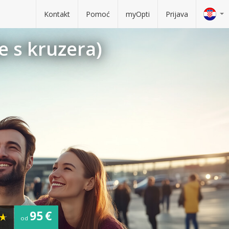
Kontakt
Pomoć
myOpti
Prijava
e s kruzera)
95 €
od