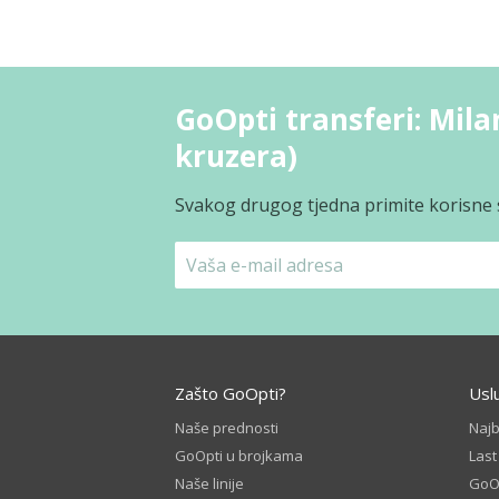
GoOpti transferi: Mila
kruzera)
Svakog drugog tjedna primite korisne s
Zašto GoOpti?
Usl
Naše prednosti
Naj
GoOpti u brojkama
Las
Naše linije
GoOp