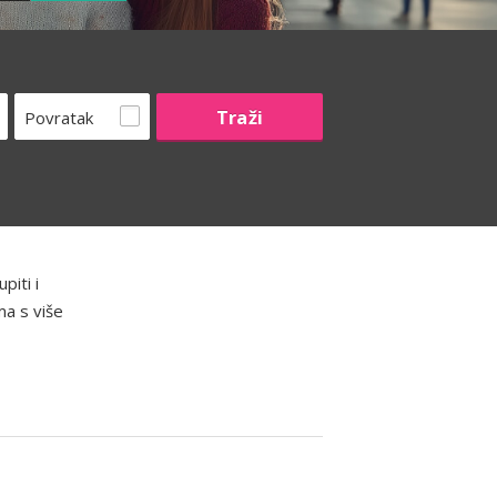
Povratak
piti i
ma s više