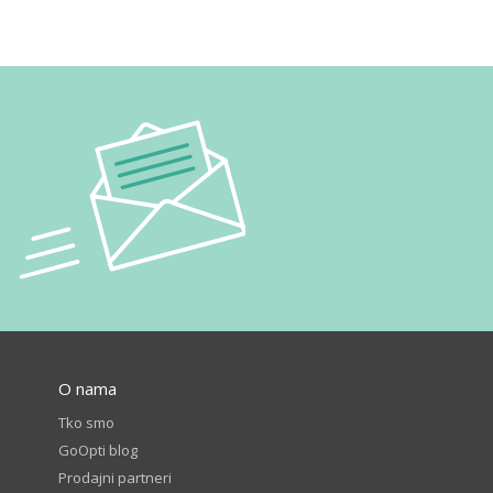
O nama
Tko smo
GoOpti blog
Prodajni partneri