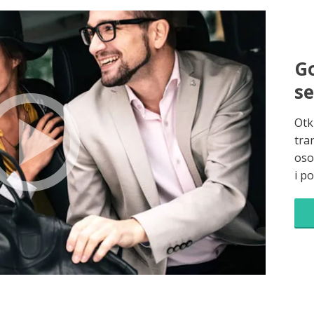
Go
s
Otk
tra
oso
i p