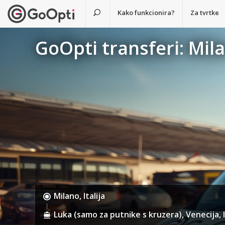
Kako funkcionira?
Za tvrtke
GoOpti transferi: Mil
Milano, Italija
Luka (samo za putnike s kruzera), Venecija, I