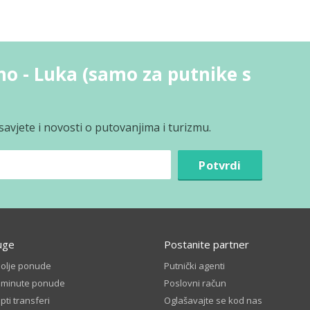
no - Luka (samo za putnike s
avjete i novosti o putovanjima i turizmu.
Potvrdi
uge
Postanite partner
bolje ponude
Putnički agenti
t minute ponude
Poslovni račun
ti transferi
Oglašavajte se kod nas