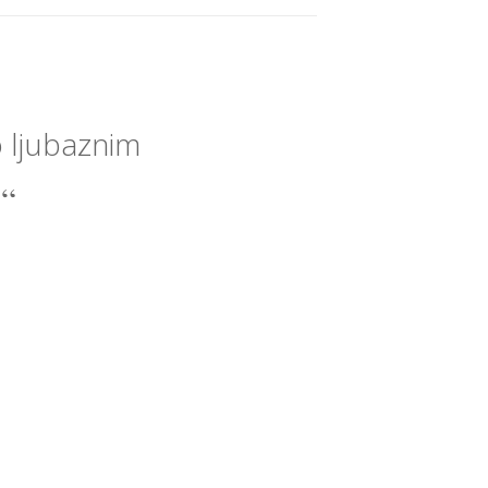
o ljubaznim
.