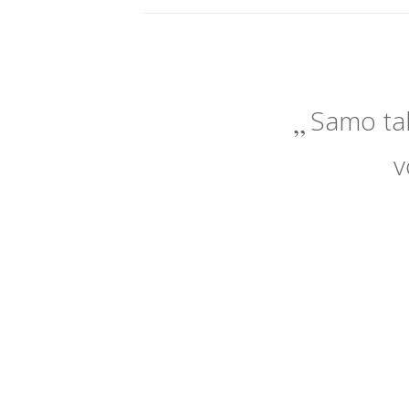
Samo tak
v