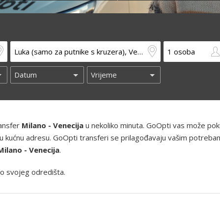
ransfer
Milano - Venecija
u nekoliko minuta. GoOpti vas može poku
 i vašu kućnu adresu. GoOpti transferi se prilagođavaju vašim potreba
Milano - Venecija
.
o svojeg odredišta.