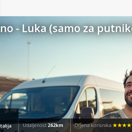
ano - Luka (samo za putnik
Udaljenost
262km
Ocjena korisnika
talija