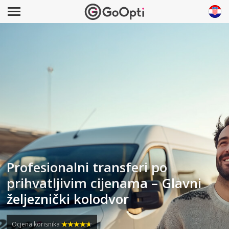
Profesionalni transferi po
prihvatljivim cijenama – Glavni
željeznički kolodvor
Ocjena korisnika