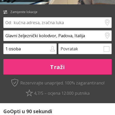
Zamijenite lokacije
Povratak
Rezervirajte unaprijed.
100% zagarantirano!
4,7/5 – ocjena 12.000 putnika
GoOpti u 90 sekundi