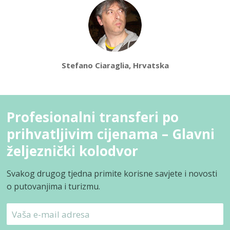
Stefano Ciaraglia, Hrvatska
Profesionalni transferi po
prihvatljivim cijenama – Glavni
željeznički kolodvor
Svakog drugog tjedna primite korisne savjete i novosti
o putovanjima i turizmu.