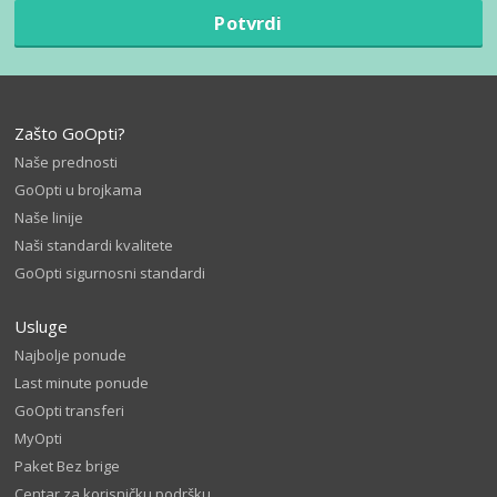
Potvrdi
Zašto GoOpti?
Naše prednosti
GoOpti u brojkama
Naše linije
Naši standardi kvalitete
GoOpti sigurnosni standardi
Usluge
Najbolje ponude
Last minute ponude
GoOpti transferi
MyOpti
Paket Bez brige
Centar za korisničku podršku