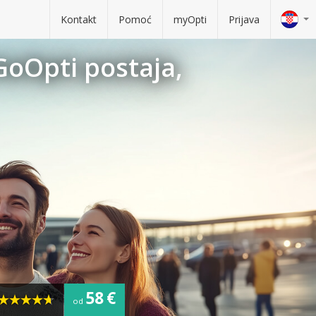
Kontakt
Pomoć
myOpti
Prijava
GoOpti postaja,
58 €
od