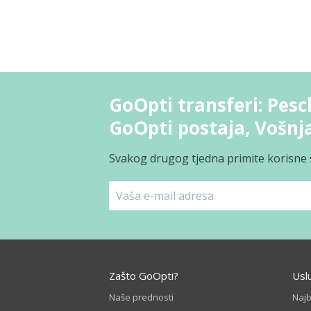
GoOpti transferi: Pesc
GoOpti postaja, Vošnj
Svakog drugog tjedna primite korisne s
Zašto GoOpti?
Usl
Naše prednosti
Naj