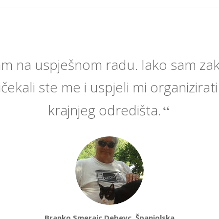
am na uspješnom radu. Iako sam zak
čekali ste me i uspjeli mi organizirat
krajnjeg odredišta.
Branko Smerajc Debevc, Španjolska