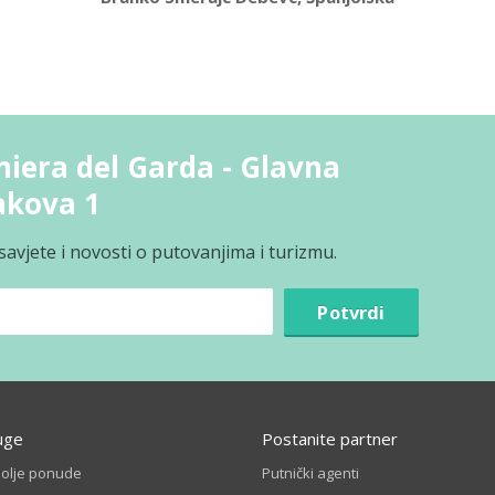
hiera del Garda - Glavna
akova 1
avjete i novosti o putovanjima i turizmu.
Potvrdi
uge
Postanite partner
bolje ponude
Putnički agenti