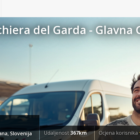
chiera del Garda - Glavna 
Udaljenost
367km
Ocjena korisnika
ana, Slovenija