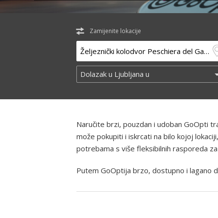
Zamijenite lokacije
Naručite brzi, pouzdan i udoban GoOpti t
može pokupiti i iskrcati na bilo kojoj lokaci
potrebama s više fleksibilnih rasporeda za
Putem GoOptija brzo, dostupno i lagano d