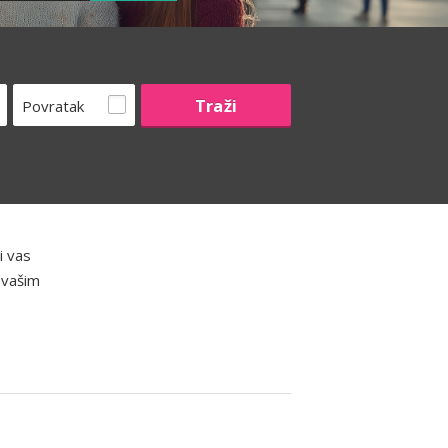
Povratak
i vas
u vašim