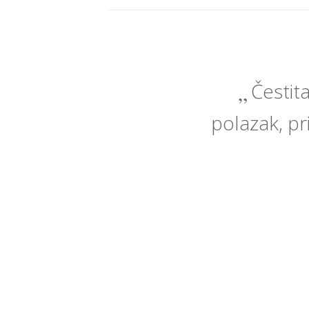
Čestit
polazak, pri