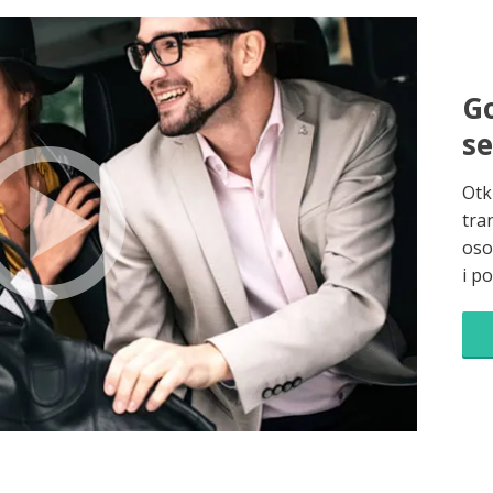
Go
s
Otk
tra
oso
i p