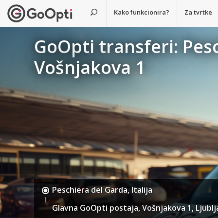
Kako funkcionira?
Za tvrtke
GoOpti transferi: Pes
Vošnjakova 1
Peschiera del Garda, Italija
Glavna GoOpti postaja, Vošnjakova 1, Ljublj