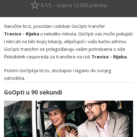
4,7/5 – ocjena 12.000 putnika
Naručite brzi, pouzdan i udoban GoOpti transfer
Treviso - Rijeka
u nekoliko minuta. GoOpti vas može pokupiti
i iskrcati na bilo kojoj lokaciji, uključujući i vašu kućnu adresu.
GoOpti transferi se prilagođavaju vašim potrebama s više
fleksibilnih rasporeda za transfere na ruti
Treviso - Rijeka
.
Putem GoOptija brzo, dostupno i lagano do svojeg
odredišta.
GoOpti u 90 sekundi