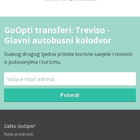
GoOpti transferi: Treviso -
Glavni autobusni kolodvor
Svakog drugog tjedna primite korisne savjete i novosti
o putovanjima i turizmu.
Potvrdi
Zašto GoOpti?
Naše prednosti