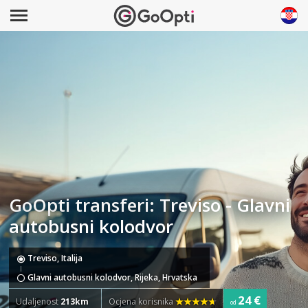
GoOpti transferi: Treviso - Glavni
autobusni kolodvor
Treviso, Italija
Glavni autobusni kolodvor, Rijeka, Hrvatska
24 €
Udaljenost
213km
Ocjena korisnika
od