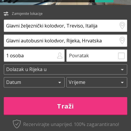
Zamijenite lokacije
Povratak
Rezervirajte unaprijed.
100% zagarantirano!