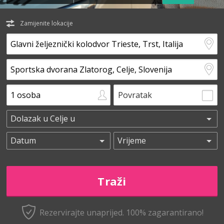
Zamijenite lokacije
Povratak
Rezervirajte unaprijed.
100% zagarantirano!