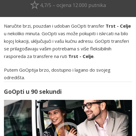
4,7/5 – ocjena 12.000 putnika
Naručite brzi, pouzdan i udoban GoOpti transfer
Trst - Celje
u nekoliko minuta. GoOpti vas može pokupiti i iskrcati na bilo
kojoj lokaciji, uključujući i vašu kućnu adresu. GoOpti transferi
se prilagođavaju vašim potrebama s više fleksibilnih
rasporeda za transfere na ruti
Trst - Celje
.
Putem GoOptija brzo, dostupno i lagano do svojeg
odredišta.
GoOpti u 90 sekundi