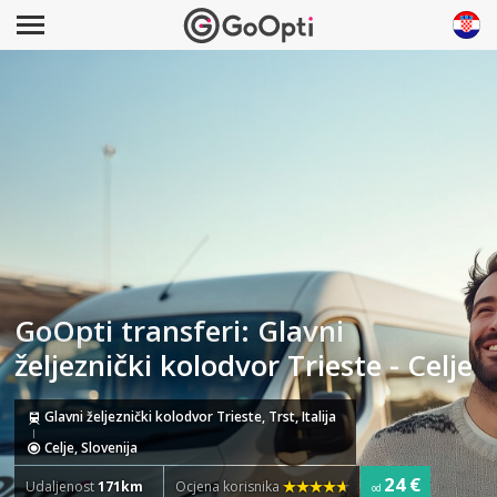
GoOpti transferi: Glavni
željeznički kolodvor Trieste - Celje
Glavni željeznički kolodvor Trieste, Trst, Italija
Celje, Slovenija
24 €
Udaljenost
171km
Ocjena korisnika
od