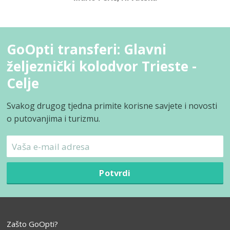
GoOpti transferi: Glavni
željeznički kolodvor Trieste -
Celje
Svakog drugog tjedna primite korisne savjete i novosti
o putovanjima i turizmu.
Potvrdi
Zašto GoOpti?