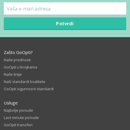
Potvrdi
Zašto GoOpti?
Naše prednosti
GoOpti u brojkama
Naše linije
Naši standardi kvalitete
GoOpti sigurnosni standardi
Usluge
Najbolje ponude
Last minute ponude
GoOpti transferi