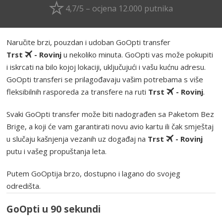
4,7/5 – ocjena 12.000 putnika
Naručite brzi, pouzdan i udoban GoOpti transfer
Trst
- Rovinj
u nekoliko minuta. GoOpti vas može pokupiti
i iskrcati na bilo kojoj lokaciji, uključujući i vašu kućnu adresu.
GoOpti transferi se prilagođavaju vašim potrebama s više
fleksibilnih rasporeda za transfere na ruti
Trst
- Rovinj
.
Svaki GoOpti transfer može biti nadograđen sa Paketom Bez
Brige, a koji će vam garantirati novu avio kartu ili čak smještaj
u slučaju kašnjenja vezanih uz događaj na
Trst
- Rovinj
putu i vašeg propuštanja leta.
Putem GoOptija brzo, dostupno i lagano do svojeg
odredišta.
GoOpti u 90 sekundi