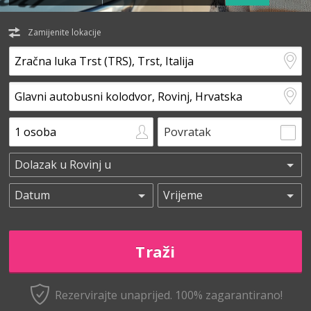
Zamijenite lokacije
Povratak
Rezervirajte unaprijed.
100% zagarantirano!