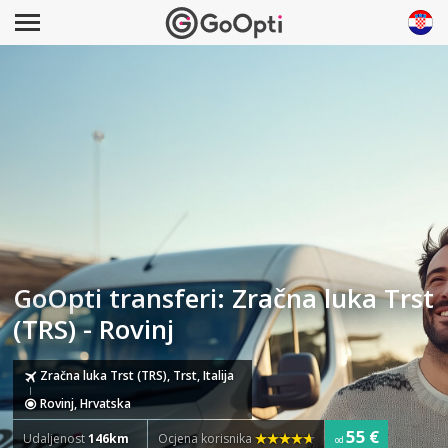
GoOpti transferi: Zračna luka Trst
(TRS) - Rovinj
Zračna luka Trst (TRS), Trst, Italija
Rovinj, Hrvatska
55 €
Udaljenost
146km
Ocjena korisnika
od