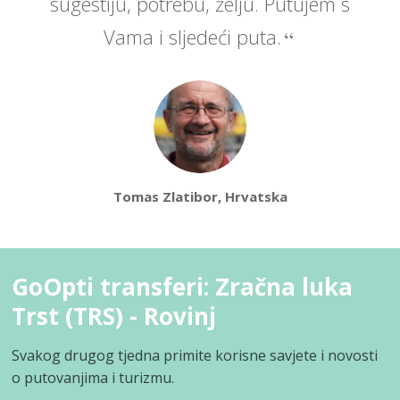
sugestiju, potrebu, želju. Putujem s
Vama i sljedeći puta.
Tomas Zlatibor, Hrvatska
GoOpti transferi: Zračna luka
Trst (TRS) - Rovinj
Svakog drugog tjedna primite korisne savjete i novosti
o putovanjima i turizmu.