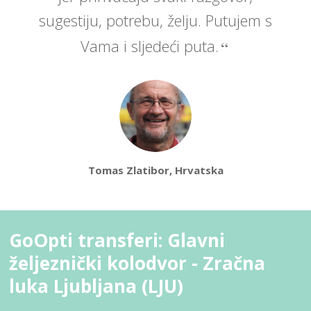
sugestiju, potrebu, želju. Putujem s
Vama i sljedeći puta.
Tomas Zlatibor, Hrvatska
GoOpti transferi: Glavni
željeznički kolodvor - Zračna
luka Ljubljana (LJU)