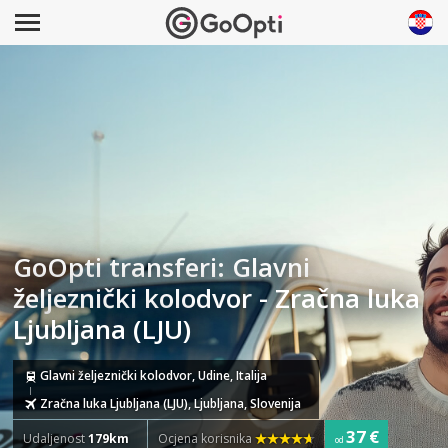
GoOpti transferi: Glavni
željeznički kolodvor - Zračna luka
Ljubljana (LJU)
Glavni željeznički kolodvor, Udine, Italija
Zračna luka Ljubljana (LJU), Ljubljana, Slovenija
37 €
Udaljenost
179km
Ocjena korisnika
od