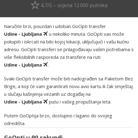
4,7/5 – ocjena 12.000 putnika
Naručite brzi, pouzdan i udoban GoOpti transfer
Udine - Ljubljana
u nekoliko minuta. GoOpti vas može
pokupiti i iskrcati na bilo kojoj lokaciji, uključujući i vašu kućnu
adresu. GoOpti transferi se prilagođavaju vašim potrebama s
više fleksibilnih rasporeda za transfere na ruti
Udine - Ljubljana
.
Svaki GoOpti transfer može biti nadograđen sa Paketom Bez
Brige, a koji će vam garantirati novu avio kartu ili čak smještaj
u slučaju kašnjenja vezanih uz događaj na
Udine - Ljubljana
putu i vašeg propuštanja leta.
Putem GoOptija brzo, dostupno i lagano do svojeg
odredišta.
GoOpti u 90 sekundi