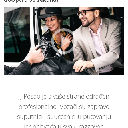
Posao je s vaše strane odrađen
profesionalno. Vozači su zapravo
suputnici i suučesnici u putovanju
jer prihvaćaju svaki razgovor,