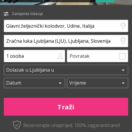
Zamijenite lokacije
Povratak
Rezervirajte unaprijed.
100% zagarantirano!