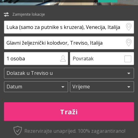
Zamijenite lokacije
Povratak
Rezervirajte unaprijed.
100% zagarantirano!