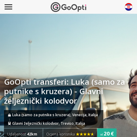
GoOpti transferi: Luka (samo za
putnike s kruzera) - Glavni
željeznički kolodvor
Luka (samo za putnike s kruzera), Venecija, Italija
Glavni željeznički kolodvor, Treviso, Italija
20 €
Udaljenost
42km
Ocjena korisnika
od