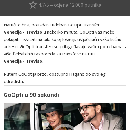
4,7/5 – ocjena 12.000 putnika
Naručite brzi, pouzdan i udoban GoOpti transfer
Venecija - Treviso
u nekoliko minuta. GoOpti vas može
pokupiti i iskrcati na bilo kojoj lokaciji, uključujući i vašu kućnu
adresu. GoOpti transferi se prilagođavaju vašim potrebama s
više fleksibilnih rasporeda za transfere na ruti
Venecija - Treviso
.
Putem GoOptija brzo, dostupno i lagano do svojeg
odredišta.
GoOpti u 90 sekundi