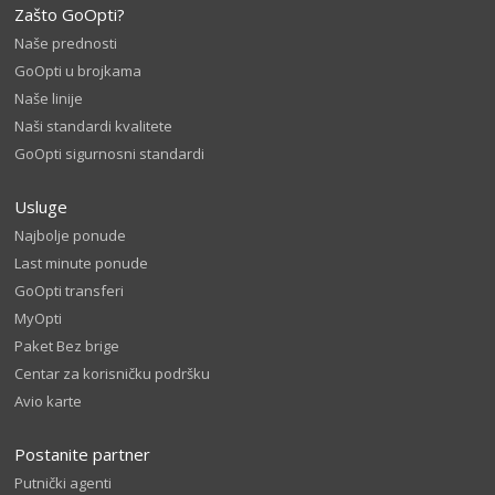
Zašto GoOpti?
Naše prednosti
GoOpti u brojkama
Naše linije
Naši standardi kvalitete
GoOpti sigurnosni standardi
Usluge
Najbolje ponude
Last minute ponude
GoOpti transferi
MyOpti
Paket Bez brige
Centar za korisničku podršku
Avio karte
Postanite partner
Putnički agenti