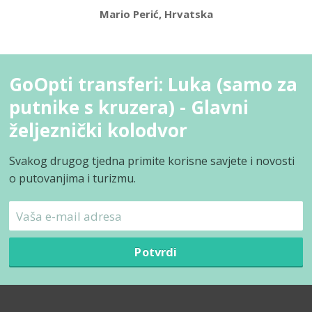
Mario Perić, Hrvatska
GoOpti transferi: Luka (samo za
putnike s kruzera) - Glavni
željeznički kolodvor
Svakog drugog tjedna primite korisne savjete i novosti
o putovanjima i turizmu.
Potvrdi