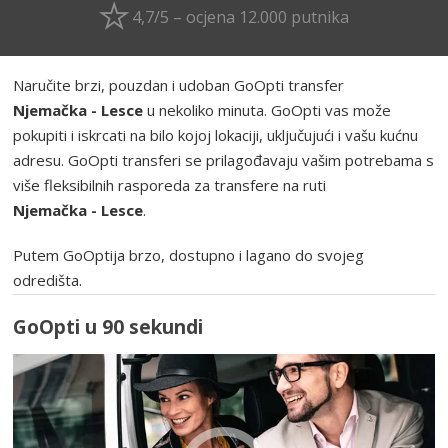
4,7/5 – ocjena 12.000 putnika
Naručite brzi, pouzdan i udoban GoOpti transfer
Njemačka - Lesce
u nekoliko minuta. GoOpti vas može
pokupiti i iskrcati na bilo kojoj lokaciji, uključujući i vašu kućnu
adresu. GoOpti transferi se prilagođavaju vašim potrebama s
više fleksibilnih rasporeda za transfere na ruti
Njemačka - Lesce
.
Putem GoOptija brzo, dostupno i lagano do svojeg
odredišta.
GoOpti u 90 sekundi