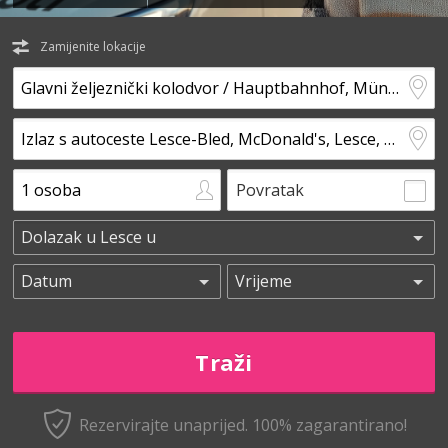
Zamijenite lokacije
Povratak
Rezervirajte unaprijed.
100% zagarantirano!