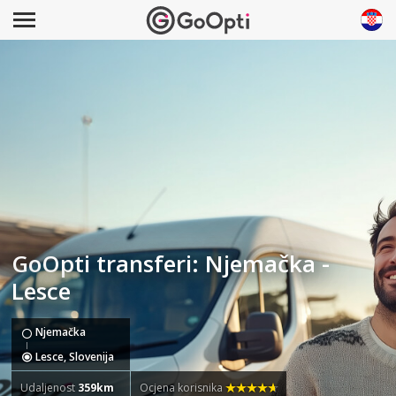
GoOpti transferi: Njemačka -
Lesce
Njemačka
Lesce, Slovenija
Udaljenost
359km
Ocjena korisnika