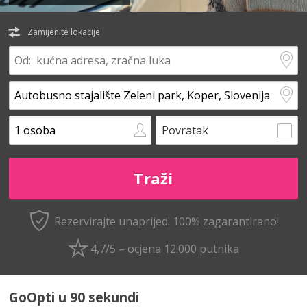
Zamijenite lokacije
Povratak
Rezervirajte unaprijed.
100% zagarantirano!
4,7/5 – ocjena 12.000 putnika
GoOpti u 90 sekundi