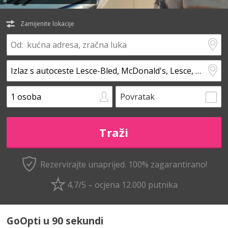
Zamijenite lokacije
Povratak
Rezervirajte unaprijed.
100% zagarantirano!
4,7/5 – ocjena 12.000 putnika
GoOpti u 90 sekundi