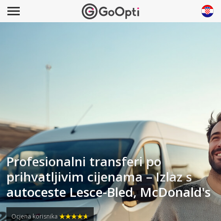
Profesionalni transferi po
prihvatljivim cijenama – Izlaz s
autoceste Lesce-Bled, McDonald's
Ocjena korisnika