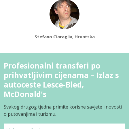
Stefano Ciaraglia, Hrvatska
Profesionalni transferi po
prihvatljivim cijenama – Izlaz s
autoceste Lesce-Bled,
McDonald's
Svakog drugog tjedna primite korisne savjete i novosti
o putovanjima i turizmu.