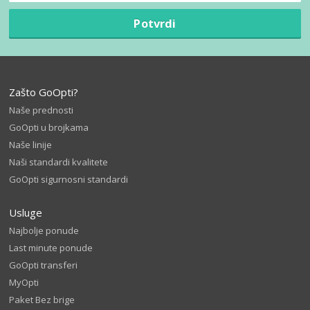
Potvrdi
Zašto GoOpti?
Naše prednosti
GoOpti u brojkama
Naše linije
Naši standardi kvalitete
GoOpti sigurnosni standardi
Usluge
Najbolje ponude
Last minute ponude
GoOpti transferi
MyOpti
Paket Bez brige