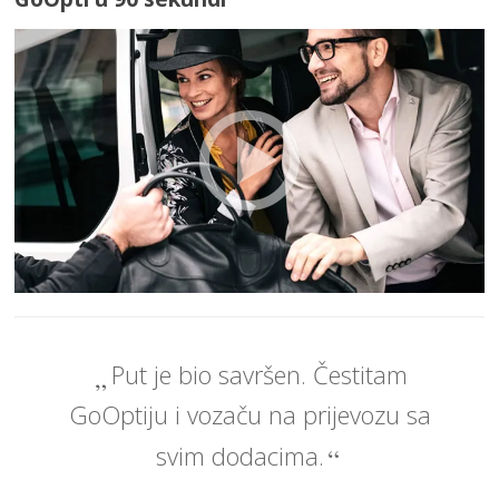
Put je bio savršen. Čestitam
GoOptiju i vozaču na prijevozu sa
svim dodacima.