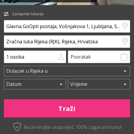
Zamijenite lokacije
Povratak
Rezervirajte unaprijed.
100% zagarantirano!