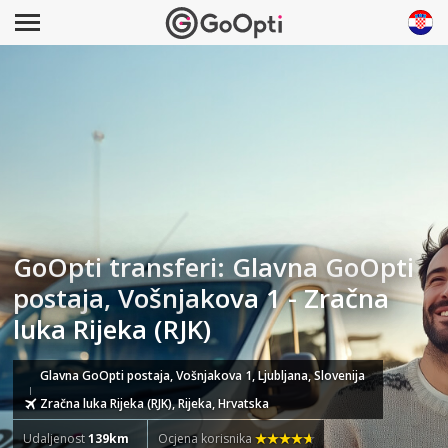
GoOpti transferi: Glavna GoOpti
postaja, Vošnjakova 1 - Zračna
luka Rijeka (RJK)
Glavna GoOpti postaja, Vošnjakova 1, Ljubljana, Slovenija
Zračna luka Rijeka (RJK), Rijeka, Hrvatska
Udaljenost
139km
Ocjena korisnika