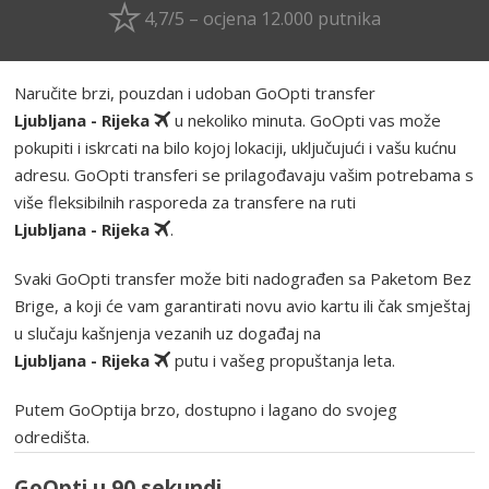
4,7/5 – ocjena 12.000 putnika
Naručite brzi, pouzdan i udoban GoOpti transfer
Ljubljana - Rijeka
u nekoliko minuta. GoOpti vas može
pokupiti i iskrcati na bilo kojoj lokaciji, uključujući i vašu kućnu
adresu. GoOpti transferi se prilagođavaju vašim potrebama s
više fleksibilnih rasporeda za transfere na ruti
Ljubljana - Rijeka
.
Svaki GoOpti transfer može biti nadograđen sa Paketom Bez
Brige, a koji će vam garantirati novu avio kartu ili čak smještaj
u slučaju kašnjenja vezanih uz događaj na
Ljubljana - Rijeka
putu i vašeg propuštanja leta.
Putem GoOptija brzo, dostupno i lagano do svojeg
odredišta.
GoOpti u 90 sekundi