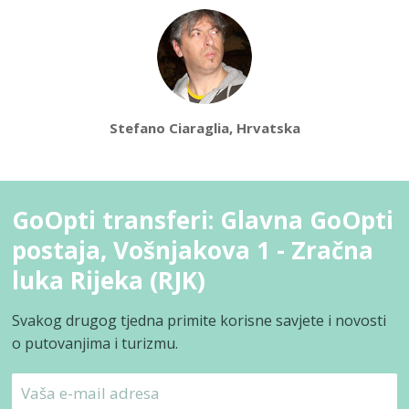
Stefano Ciaraglia, Hrvatska
GoOpti transferi: Glavna GoOpti
postaja, Vošnjakova 1 - Zračna
luka Rijeka (RJK)
Svakog drugog tjedna primite korisne savjete i novosti
o putovanjima i turizmu.