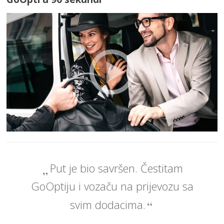
Put je bio savršen. Čestitam
GoOptiju i vozaču na prijevozu sa
svim dodacima.