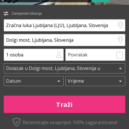
Zamijenite lokacije
Povratak
Rezervirajte unaprijed.
100% zagarantirano!