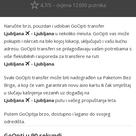
4,7/5 – ocjena 12.000 putnika
Naručite brzi, pouzdan i udoban GoOpti transfer
Ljubljana
- Ljubljana
u nekoliko minuta. GoOpti vas može
pokupiti i iskrcati na bilo kojoj lokaciji, uključujući i vašu kućnu
adresu. GoOpti transferi se prilagođavaju vašim potrebama s
više fleksibilnih rasporeda za transfere na ruti
Ljubljana
- Ljubljana
.
Svaki GoOpti transfer može biti nadograđen sa Paketom Bez
Brige, a koji će vam garantirati novu avio kartu ili čak smještaj
u slučaju kašnjenja vezanih uz događaj na
Ljubljana
- Ljubljana
putu i vašeg propuštanja leta.
Putem GoOptija brzo, dostupno i lagano do svojeg
odredišta.
GoOpti u 90 sekundi