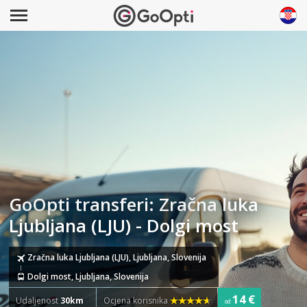
GoOpti transferi: Zračna luka
Ljubljana (LJU) - Dolgi most
Zračna luka Ljubljana (LJU), Ljubljana, Slovenija
Dolgi most, Ljubljana, Slovenija
14 €
Udaljenost
30km
Ocjena korisnika
od