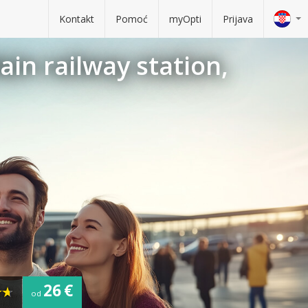
Kontakt
Pomoć
myOpti
Prijava
ain railway station,
26 €
od