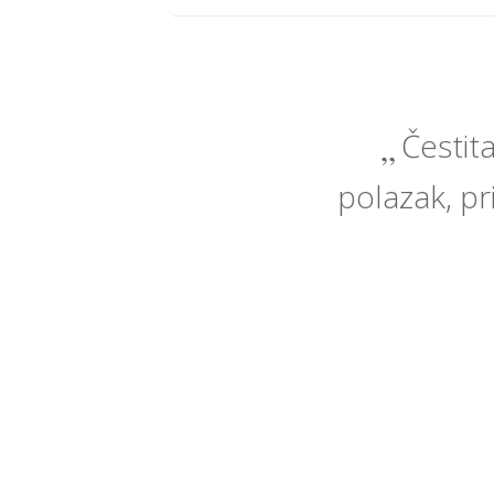
Čestit
polazak, pri