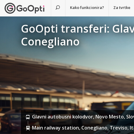
Kako funkcionira?
Za tvrtke
GoOpti transferi: Gla
Conegliano
Glavni autobusni kolodvor, Novo Mesto, Slo
Main railway station, Conegliano, Treviso, Ita