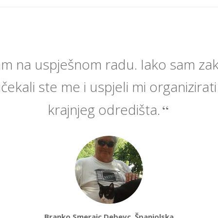
am na uspješnom radu. Iako sam zak
čekali ste me i uspjeli mi organizirat
krajnjeg odredišta.
Branko Smerajc Debevc, Španjolska