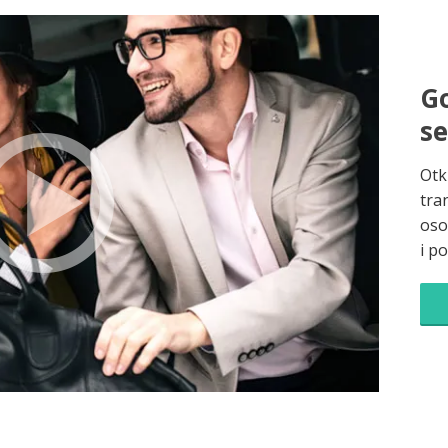
Go
s
Otk
tra
oso
i p