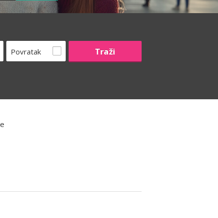
Povratak
že