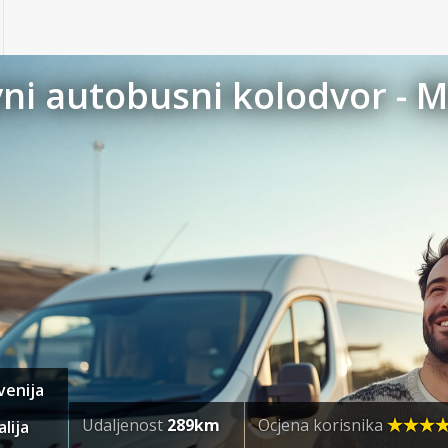
vni autobusni kolodvor - M
venija
Udaljenost
289km
Ocjena korisnika
lija