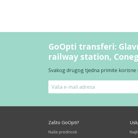
GoOpti transferi: Glav
railway station, Cone
Svakog drugog tjedna primite korisne s
Zašto GoOpti?
Usl
Naše prednosti
Naj