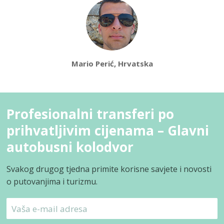
Mario Perić, Hrvatska
Profesionalni transferi po
prihvatljivim cijenama – Glavni
autobusni kolodvor
Svakog drugog tjedna primite korisne savjete i novosti
o putovanjima i turizmu.