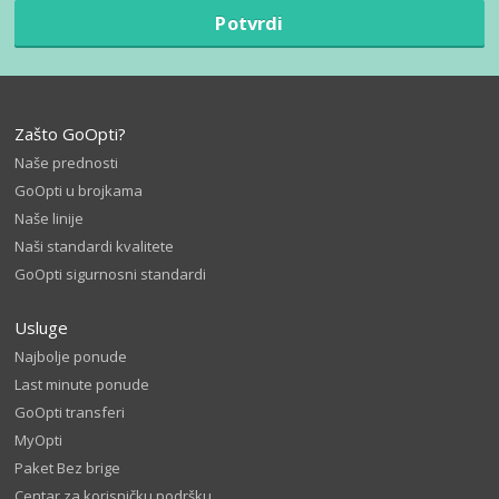
Potvrdi
Zašto GoOpti?
Naše prednosti
GoOpti u brojkama
Naše linije
Naši standardi kvalitete
GoOpti sigurnosni standardi
Usluge
Najbolje ponude
Last minute ponude
GoOpti transferi
MyOpti
Paket Bez brige
Centar za korisničku podršku