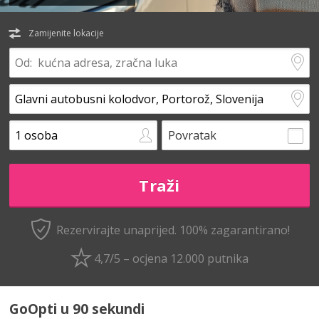
Zamijenite lokacije
Povratak
Rezervirajte unaprijed.
100% zagarantirano!
4,7/5 – ocjena 12.000 putnika
GoOpti u 90 sekundi