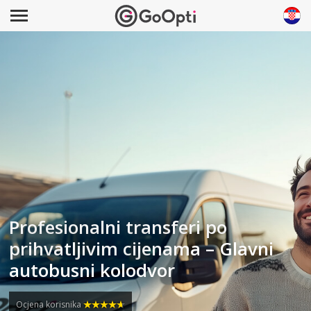
Profesionalni transferi po
prihvatljivim cijenama – Glavni
autobusni kolodvor
Ocjena korisnika