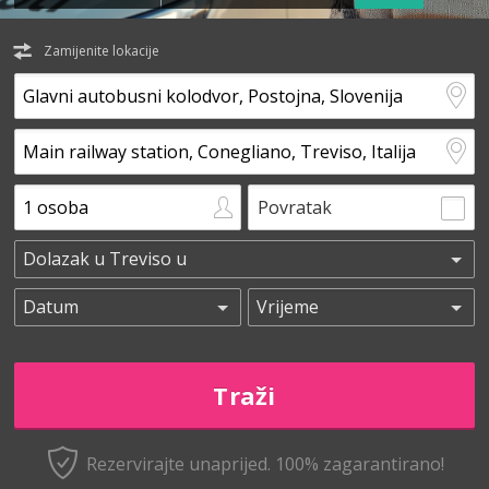
Zamijenite lokacije
Povratak
Rezervirajte unaprijed.
100% zagarantirano!