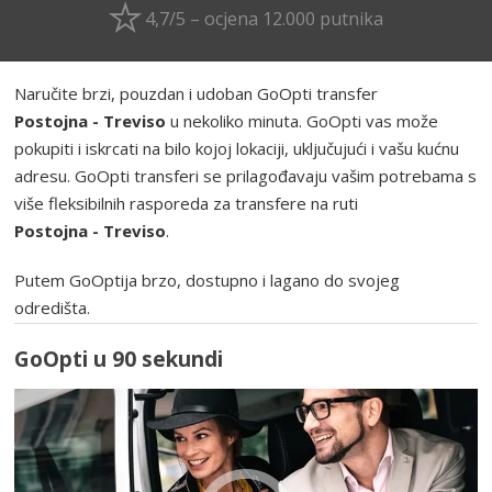
4,7/5 – ocjena 12.000 putnika
Naručite brzi, pouzdan i udoban GoOpti transfer
Postojna - Treviso
u nekoliko minuta. GoOpti vas može
pokupiti i iskrcati na bilo kojoj lokaciji, uključujući i vašu kućnu
adresu. GoOpti transferi se prilagođavaju vašim potrebama s
više fleksibilnih rasporeda za transfere na ruti
Postojna - Treviso
.
Putem GoOptija brzo, dostupno i lagano do svojeg
odredišta.
GoOpti u 90 sekundi