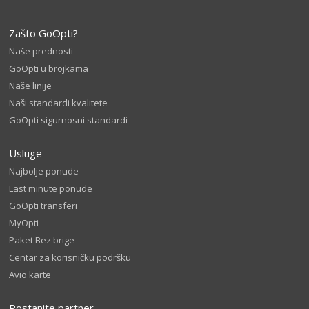
Zašto GoOpti?
Naše prednosti
GoOpti u brojkama
Naše linije
Naši standardi kvalitete
GoOpti sigurnosni standardi
Usluge
Najbolje ponude
Last minute ponude
GoOpti transferi
MyOpti
Paket Bez brige
Centar za korisničku podršku
Avio karte
Postanite partner