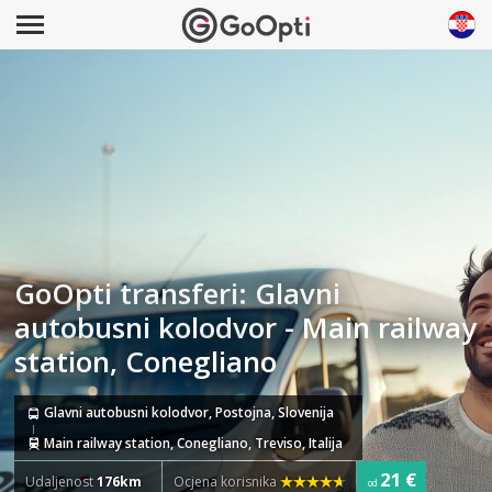
GoOpti transferi: Glavni
autobusni kolodvor - Main railway
station, Conegliano
Glavni autobusni kolodvor, Postojna, Slovenija
Main railway station, Conegliano, Treviso, Italija
21 €
Udaljenost
176km
Ocjena korisnika
od