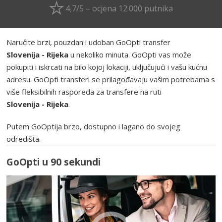
4,7/5 – ocjena 12.000 putnika
Naručite brzi, pouzdan i udoban GoOpti transfer
Slovenija - Rijeka
u nekoliko minuta. GoOpti vas može
pokupiti i iskrcati na bilo kojoj lokaciji, uključujući i vašu kućnu
adresu. GoOpti transferi se prilagođavaju vašim potrebama s
više fleksibilnih rasporeda za transfere na ruti
Slovenija - Rijeka
.
Putem GoOptija brzo, dostupno i lagano do svojeg
odredišta.
GoOpti u 90 sekundi