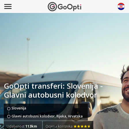
GoOpti transferi: Slovenija -
Glavni autobusni kolodvor
Slovenija
Glavni autobusni kolodvor, Rijeka, Hrvatska
Udaljenost
113km
Ocjena korisnika