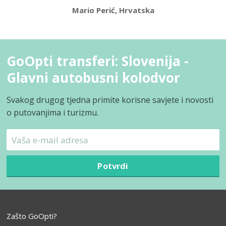
Mario Perić, Hrvatska
GoOpti transferi: Slovenija -
Glavni autobusni kolodvor
Svakog drugog tjedna primite korisne savjete i novosti
o putovanjima i turizmu.
Potvrdi
Zašto GoOpti?