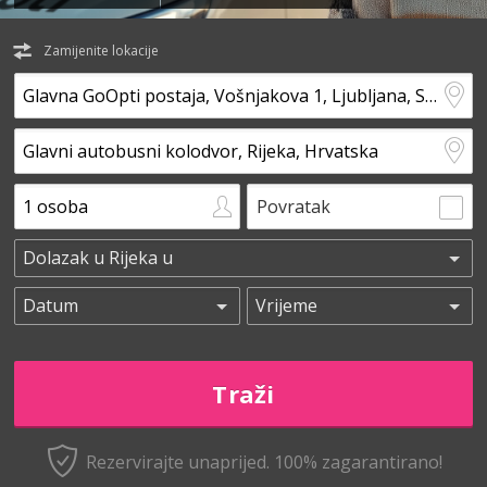
Zamijenite lokacije
Povratak
Rezervirajte unaprijed.
100% zagarantirano!