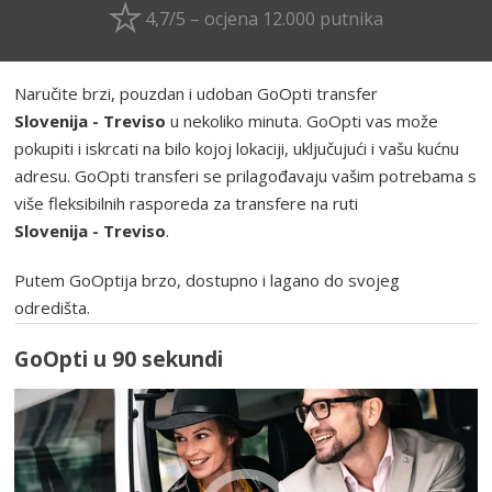
4,7/5 – ocjena 12.000 putnika
Naručite brzi, pouzdan i udoban GoOpti transfer
Slovenija - Treviso
u nekoliko minuta. GoOpti vas može
pokupiti i iskrcati na bilo kojoj lokaciji, uključujući i vašu kućnu
adresu. GoOpti transferi se prilagođavaju vašim potrebama s
više fleksibilnih rasporeda za transfere na ruti
Slovenija - Treviso
.
Putem GoOptija brzo, dostupno i lagano do svojeg
odredišta.
GoOpti u 90 sekundi