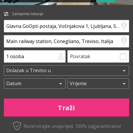
Zamijenite lokacije
Povratak
Rezervirajte unaprijed.
100% zagarantirano!