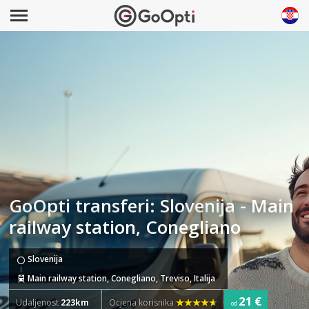
GoOpti transferi: Slovenija - Main
railway station, Conegliano
Slovenija
Main railway station, Conegliano, Treviso, Italija
21 €
Udaljenost
223km
Ocjena korisnika
od