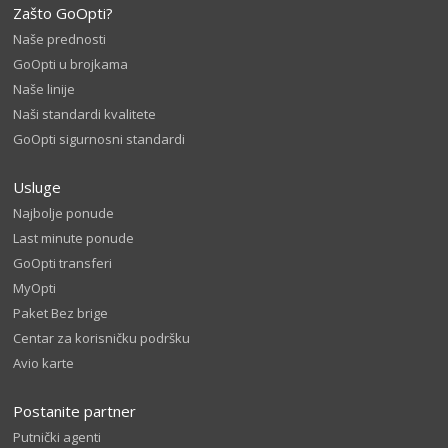
Zašto GoOpti?
Naše prednosti
GoOpti u brojkama
Naše linije
Naši standardi kvalitete
GoOpti sigurnosni standardi
Usluge
Najbolje ponude
Last minute ponude
GoOpti transferi
MyOpti
Paket Bez brige
Centar za korisničku podršku
Avio karte
Postanite partner
Putnički agenti