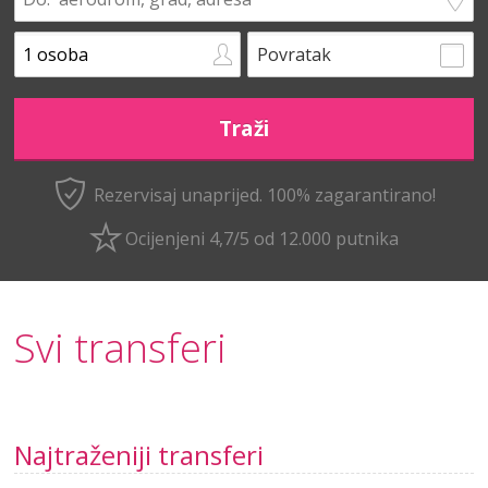
Povratak
Rezervisaj unaprijed.
100% zagarantirano!
Ocijenjeni 4,7/5 od 12.000 putnika
Svi transferi
Najtraženiji transferi