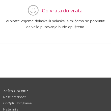
Od vrata do vrata
Vi birate vrijeme dolaska ili polaska, a mi ćemo se pobrinuti
da vaše putovanje bude opušteno.
Zašto GoOpti?
Naše prednosti
GoOpti u brojkama
Naše linije