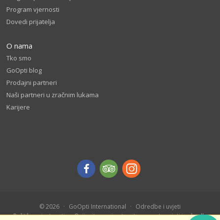
Program vjernosti
Dovedi prijatelja
O nama
Tko smo
GoOpti blog
Prodajni partneri
Naši partneri u zračnim lukama
Karijere
© 2026
GoOpti International
Odredbe i uvjeti
Politika privatnosti
Ocijenite nas i ostvarite popust - uvjeti i odredbe