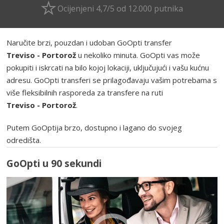
Ocijenjeni 4,7/5 od 12.000 putnika
Naručite brzi, pouzdan i udoban GoOpti transfer
Treviso - Portorož
u nekoliko minuta. GoOpti vas može
pokupiti i iskrcati na bilo kojoj lokaciji, uključujući i vašu kućnu
adresu. GoOpti transferi se prilagođavaju vašim potrebama s
više fleksibilnih rasporeda za transfere na ruti
Treviso - Portorož
.
Putem GoOptija brzo, dostupno i lagano do svojeg
odredišta.
GoOpti u 90 sekundi