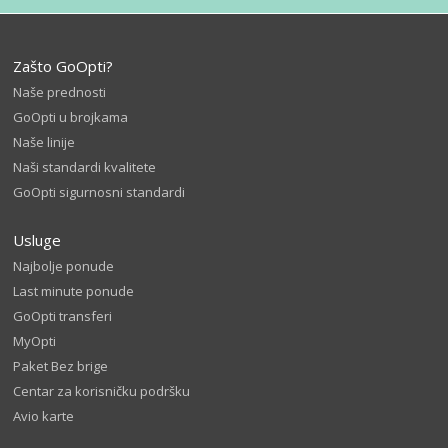
Zašto GoOpti?
Naše prednosti
GoOpti u brojkama
Naše linije
Naši standardi kvalitete
GoOpti sigurnosni standardi
Usluge
Najbolje ponude
Last minute ponude
GoOpti transferi
MyOpti
Paket Bez brige
Centar za korisničku podršku
Avio karte