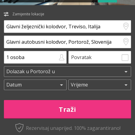
Zamijenite lokacije
Povratak
Rezervisaj unaprijed.
100% zagarantirano!