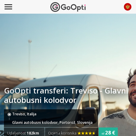
GoOpti transferi: Treviso - Glavni
autobusni kolodvor
Treviso, Italija
Glavni autobusni kolodvor, Portorož, Slovenija
28 €
Udaljenost
182km
Ocjena korisnika
od