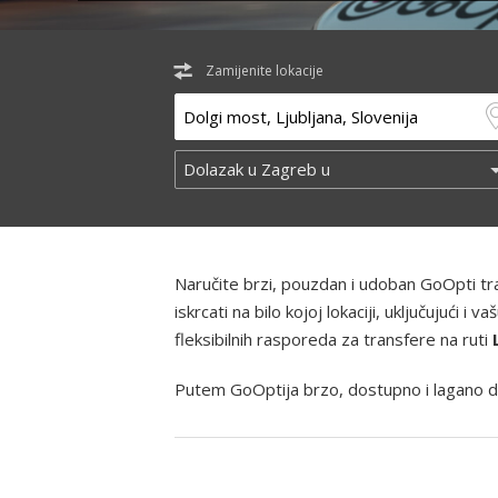
Zamijenite lokacije
Naručite brzi, pouzdan i udoban GoOpti t
iskrcati na bilo kojoj lokaciji, uključujući
fleksibilnih rasporeda za transfere na ruti
Putem GoOptija brzo, dostupno i lagano d