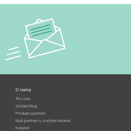
O nama
Tko smo
GoOpti blog
Prodajni partneri
Naši partneri u zračnim lukama
Karijere