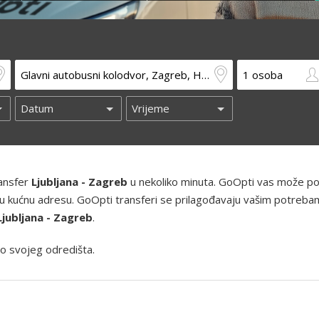
ransfer
Ljubljana - Zagreb
u nekoliko minuta. GoOpti vas može pok
 i vašu kućnu adresu. GoOpti transferi se prilagođavaju vašim potreba
Ljubljana - Zagreb
.
o svojeg odredišta.