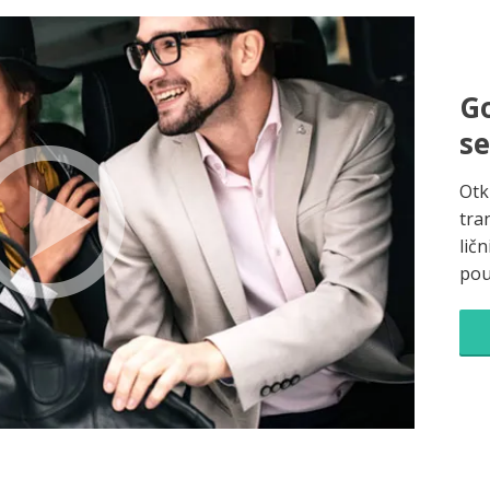
Go
s
Otk
tra
ličn
pou