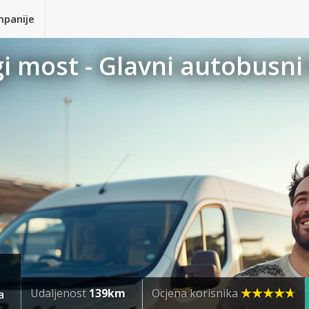
mpanije
gi most - Glavni autobusni
Udaljenost
139km
Ocjena korisnika
a