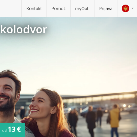
Kontakt
Pomoć
myOpti
Prijava
 kolodvor
13 €
od