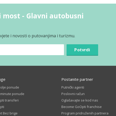
i most - Glavni autobusni
jete i novosti o putovanjima i turizmu.
Potvrdi
uge
Postanite partner
bolje ponude
Putnički agenti
t minute ponude
Poslovni račun
ti transferi
Oglašavajte se kod nas
pti
Become GoOpti franchise
t Bez brige
Program pridruženih partnera