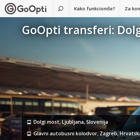
Kako funkcioniše?
Za ko
GoOpti transferi: Dol
Dolgi most, Ljubljana, Slovenija
Glavni autobusni kolodvor, Zagreb, Hrvatsk