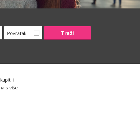
Povratak
upiti i
ma s više