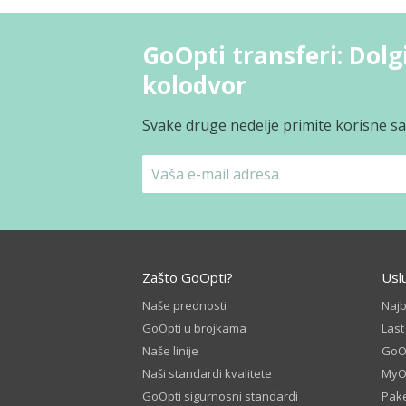
GoOpti transferi: Dolg
kolodvor
Svake druge nedelje primite korisne sav
Zašto GoOpti?
Usl
Naše prednosti
Naj
GoOpti u brojkama
Las
Naše linije
GoOp
Naši standardi kvalitete
MyO
GoOpti sigurnosni standardi
Pake