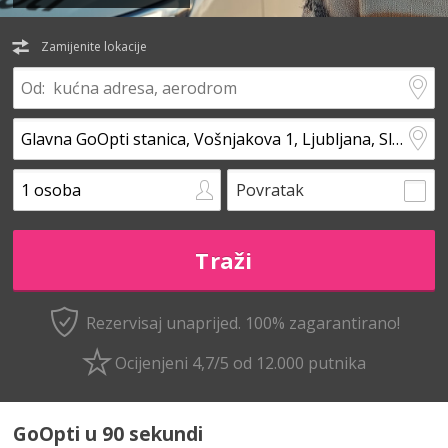
Zamijenite lokacije
Povratak
Rezervisaj unaprijed.
100% zagarantirano!
Ocijenjeni 4,7/5 od 12.000 putnika
GoOpti u 90 sekundi