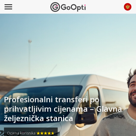
Profesionalni transferi po
prihvatljivim cijenama – Glavna
željeznička stanica
Ocjena korisnika