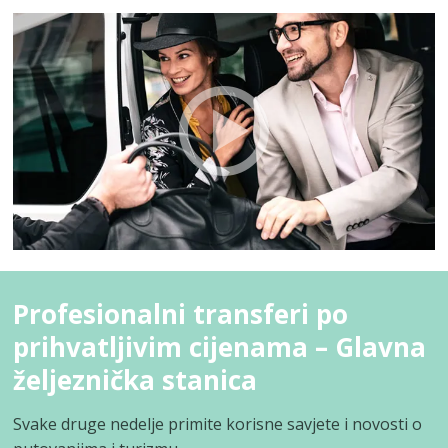
Profesionalni transferi po
prihvatljivim cijenama – Glavna
željeznička stanica
Svake druge nedelje primite korisne savjete i novosti o