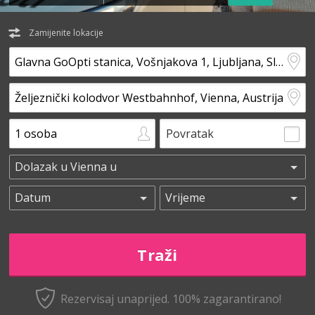
Zamijenite lokacije
Povratak
Rezervisaj unaprijed.
100% zagarantirano!