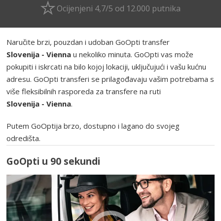
Ocijenjeni 4,7/5 od 12.000 putnika
Naručite brzi, pouzdan i udoban GoOpti transfer
Slovenija - Vienna
u nekoliko minuta. GoOpti vas može
pokupiti i iskrcati na bilo kojoj lokaciji, uključujući i vašu kućnu
adresu. GoOpti transferi se prilagođavaju vašim potrebama s
više fleksibilnih rasporeda za transfere na ruti
Slovenija - Vienna
.
Putem GoOptija brzo, dostupno i lagano do svojeg
odredišta.
GoOpti u 90 sekundi