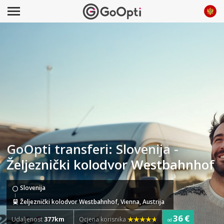
GoOpti transferi: Slovenija -
Željeznički kolodvor Westbahnhof
Slovenija
Željeznički kolodvor Westbahnhof, Vienna, Austrija
36 €
Udaljenost
377km
Ocjena korisnika
od