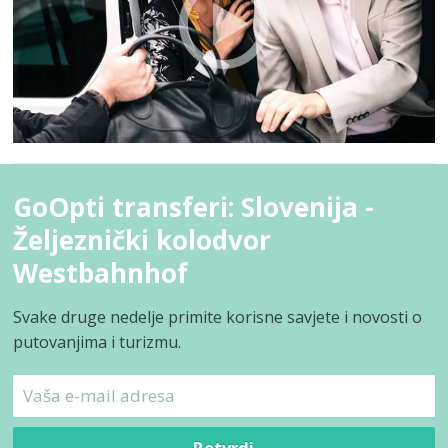
GoOpti transferi: Slovenija -
Željeznički kolodvor
Westbahnhof
Svake druge nedelje primite korisne savjete i novosti o
putovanjima i turizmu.
Potvrdi