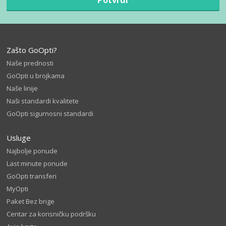
Zašto GoOpti?
Naše prednosti
GoOpti u brojkama
Naše linije
Naši standardi kvalitete
GoOpti sigurnosni standardi
Usluge
Najbolje ponude
Last minute ponude
GoOpti transferi
MyOpti
Paket Bez brige
Centar za korisničku podršku