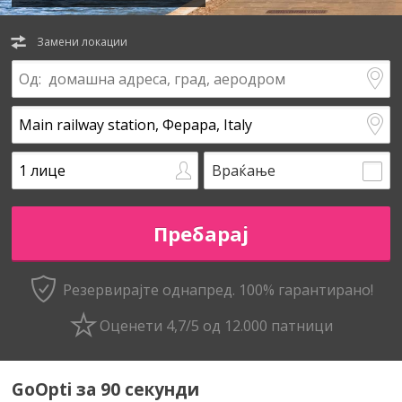
Замени локации
Враќање
Резервирајте однапред. 100% гарантирано!
Оценети 4,7/5 од 12.000 патници
GoOpti за 90 секунди