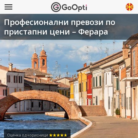
Професионални превози по
пристапни цени – Ферара
Оценка од корисници