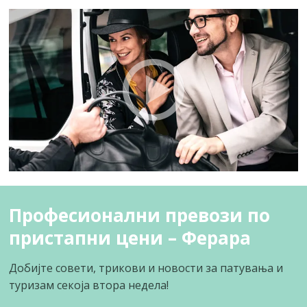
Професионални превози по
пристапни цени – Ферара
Добијте совети, трикови и новости за патувања и
туризам секоја втора недела!