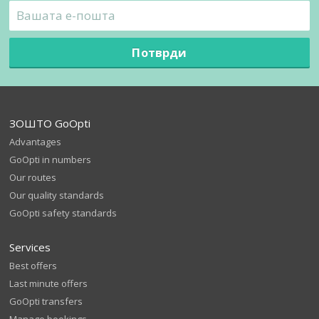
Потврди
ЗОШТО GoOpti
Advantages
GoOpti in numbers
Our routes
Our quality standards
GoOpti safety standards
Services
Best offers
Last minute offers
GoOpti transfers