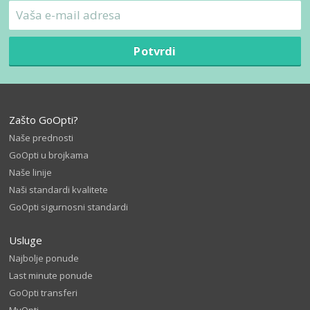
Potvrdi
Zašto GoOpti?
Naše prednosti
GoOpti u brojkama
Naše linije
Naši standardi kvalitete
GoOpti sigurnosni standardi
Usluge
Najbolje ponude
Last minute ponude
GoOpti transferi