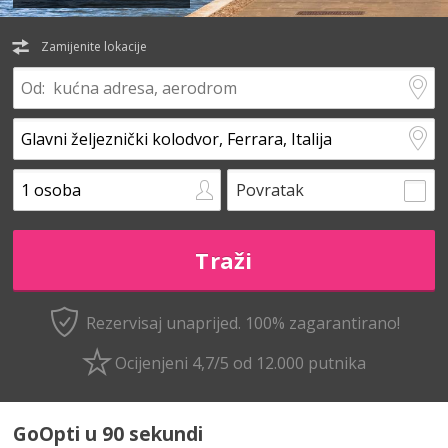
Zamijenite lokacije
Povratak
Rezervisaj unaprijed.
100% zagarantirano!
Ocijenjeni 4,7/5 od 12.000 putnika
GoOpti u 90 sekundi