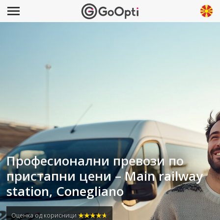
Професионални превози по
пристапни цени – Main railway
station, Conegliano
Оценка од корисници