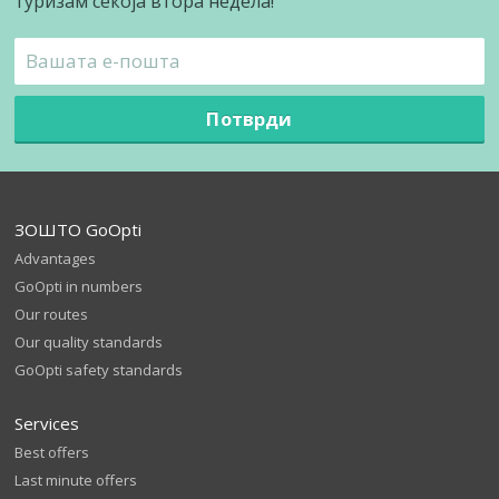
туризам секоја втора недела!
Потврди
ЗОШТО GoOpti
Advantages
GoOpti in numbers
Our routes
Our quality standards
GoOpti safety standards
Services
Best offers
Last minute offers