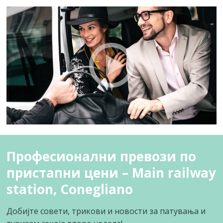
Професионални превози по
пристапни цени – Main railway
station, Conegliano
Добијте совети, трикови и новости за патувања и