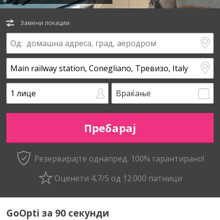
Замени локации
Враќање
Резервирајте однапред. 100% гарантирано!
Оценети 4,7/5 од 12.000 патници
GoOpti за 90 секунди