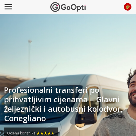
Profesionalni transferi po
prihvatljivim cijenama – Glavni
željeznički i autobusni kolodvor,
Conegliano
Ocjena korisnika