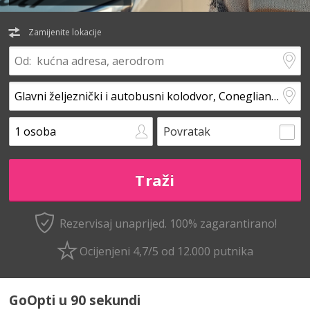
Zamijenite lokacije
Povratak
Rezervisaj unaprijed.
100% zagarantirano!
Ocijenjeni 4,7/5 od 12.000 putnika
GoOpti u 90 sekundi