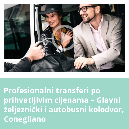
Profesionalni transferi po
prihvatljivim cijenama – Glavni
željeznički i autobusni kolodvor,
Conegliano