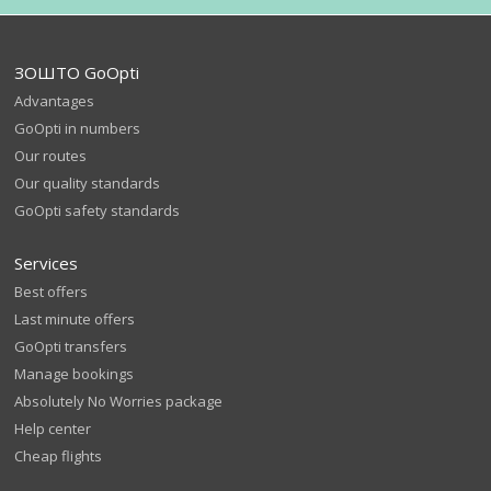
ЗОШТО GoOpti
Advantages
GoOpti in numbers
Our routes
Our quality standards
GoOpti safety standards
Services
Best offers
Last minute offers
GoOpti transfers
Manage bookings
Absolutely No Worries package
Help center
Cheap flights