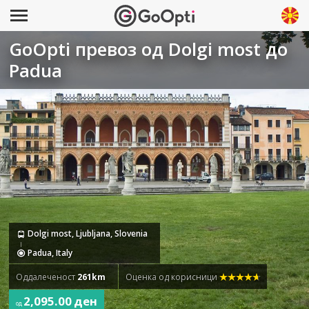
GoOpti превоз од Dolgi most до
Padua
Dolgi most, Ljubljana, Slovenia
Padua, Italy
Оддалеченост
261km
Оценка од корисници
2,095.00 ден
од