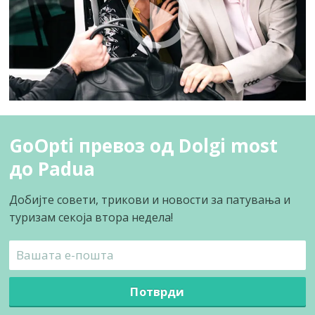
GoOpti превоз од Dolgi most
до Padua
Добијте совети, трикови и новости за патувања и
туризам секоја втора недела!
Потврди