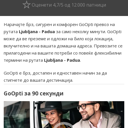
Оценети 4,7/5 од 12.000 патници
Нарачајте брз, сигурен и комфорен GoOpti превоз на
рутата
Ljubljana - Padua
за само неколку минути. GoOpti
може да ве преземе и одложи на било која локација,
вклучително и на вашата домашна адреса. Превозите се
прилагодени на вашите потреби со повеќе флексибилни
термини на рутата
Ljubljana - Padua
.
GoOpti е брз, достапен и едноставен начин за да
стигнете до вашата дестинација.
GoOpti за 90 секунди