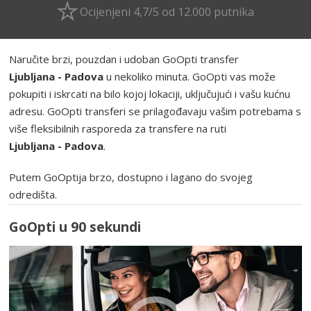
Ocijenjeni 4,7/5 od 12.000 putnika
Naručite brzi, pouzdan i udoban GoOpti transfer
Ljubljana - Padova
u nekoliko minuta. GoOpti vas može
pokupiti i iskrcati na bilo kojoj lokaciji, uključujući i vašu kućnu
adresu. GoOpti transferi se prilagođavaju vašim potrebama s
više fleksibilnih rasporeda za transfere na ruti
Ljubljana - Padova
.
Putem GoOptija brzo, dostupno i lagano do svojeg
odredišta.
GoOpti u 90 sekundi