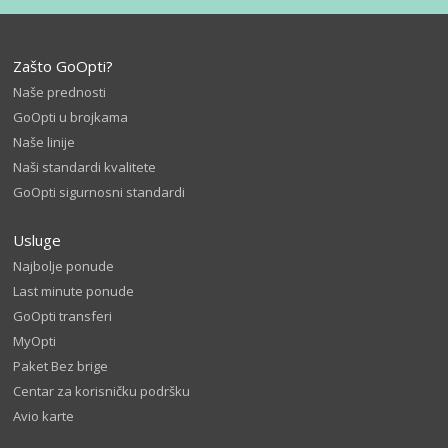
Zašto GoOpti?
Naše prednosti
GoOpti u brojkama
Naše linije
Naši standardi kvalitete
GoOpti sigurnosni standardi
Usluge
Najbolje ponude
Last minute ponude
GoOpti transferi
MyOpti
Paket Bez brige
Centar za korisničku podršku
Avio karte