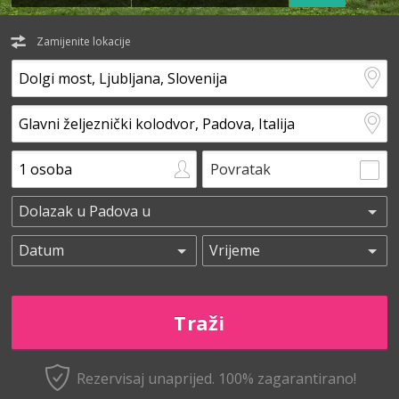
Zamijenite lokacije
Povratak
Rezervisaj unaprijed.
100% zagarantirano!