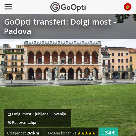
GoOpti transferi: Dolgi most -
Padova
Dolgi most, Ljubljana, Slovenija
Padova, Italija
34 €
Udaljenost
261km
Ocjena korisnika
od