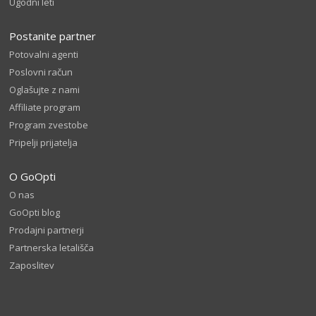
Ugodni leti
Postanite partner
Potovalni agenti
Poslovni račun
Oglašujte z nami
Affiliate program
Program zvestobe
Pripelji prijatelja
O GoOpti
O nas
GoOpti blog
Prodajni partnerji
Partnerska letališča
Zaposlitev