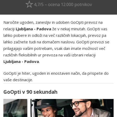
4,7/5 – ocena 12.000 potnikov
Naročite ugoden, zanesljiv in udoben GoOpti prevoz na
relaciji
Ljubljana - Padova
že v nekaj minutah. GoOpti vas
lahko pobere in odloži na več različnih lokacijah, prevoz pa
lahko začnete tudi na domačem naslovu. GoOpti prevozi se
prilagajajo vašim potrebam, vsak dan imate možnost več
različnih fleksibilnih ur prevoza na vaši izbrani relaciji
Ljubljana - Padova
.
GoOpti je hiter, ugoden in enostaven način, da prispete do
vaše destinacije.
GoOpti v 90 sekundah