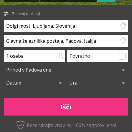
Zamenjaj lokaciji
Povratno
Rezervirajte vnaprej.
100% zagotovljeno!