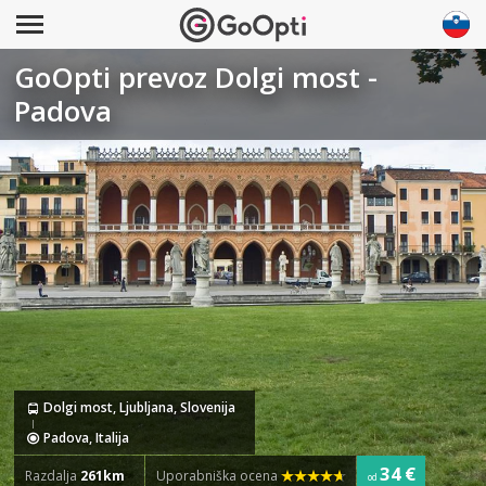
GoOpti prevoz Dolgi most -
Padova
Dolgi most, Ljubljana, Slovenija
Padova, Italija
34 €
Razdalja
261km
Uporabniška ocena
od