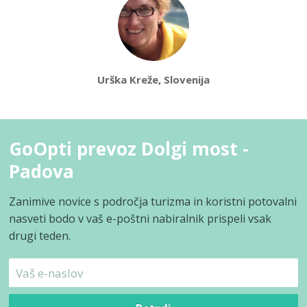
Urška Kreže, Slovenija
GoOpti prevoz Dolgi most -
Padova
Zanimive novice s področja turizma in koristni potovalni
nasveti bodo v vaš e-poštni nabiralnik prispeli vsak
drugi teden.