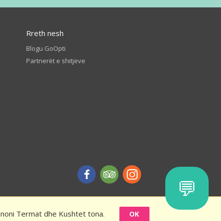
Rreth nesh
Blogu GoOpti
Partnerët e shitjeve
💬
ranoni Termat dhe Kushtet tona.
OK
ullat dhe kushtet