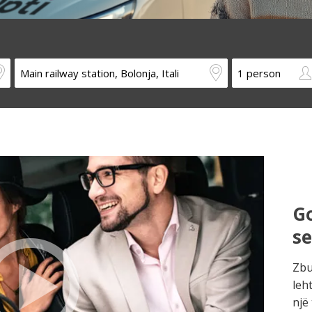
Go
s
Zbu
leh
një