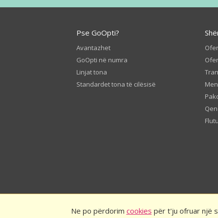
Pse GoOpti?
Shë
Avantazhet
Ofer
GoOpti në numra
Ofer
Linjat tona
Tran
Standardet tona të cilësisë
Men
Pako
Qen
Flut
Ne po përdorim
cookies
për t'ju ofruar një
© 2026
GoOpti internacional
T