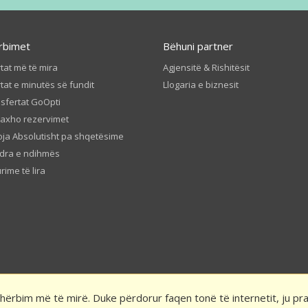
rbimet
Bëhuni partner
tat më të mira
Agjensitë & Rishitësit
tat e minutës së fundit
Llogaria e biznesit
sfertat GoOpti
axho rezervimet
ja Absolutisht pa shqetësime
dra e ndihmës
urime të lira
 shërbim më të mirë. Duke përdorur faqen tonë të internetit, ju p
ermat dhe Kushtet e GoOpti
Politika e privatësisë
Rezervo më herët – rreg