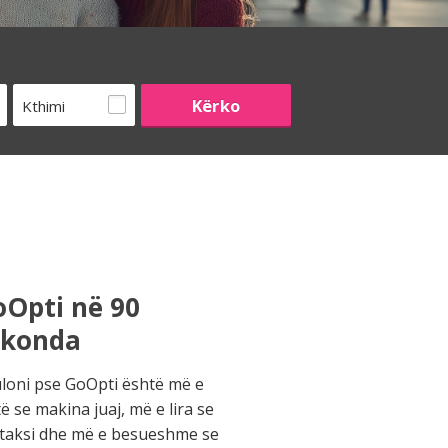
Kthimi
Opti në 90
ekonda
loni pse GoOpti është më e
të se makina juaj, më e lira se
 taksi dhe më e besueshme se