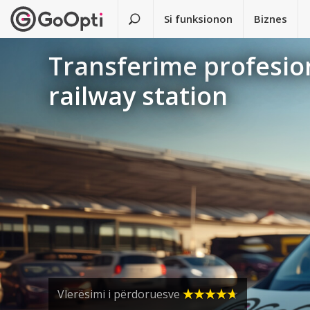
Si funksionon
Biznes
Transferime profesio
railway station
Vlerësimi i përdoruesve