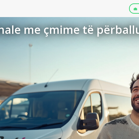
nale me çmime të përbal