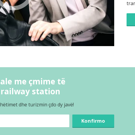
tra
nale me çmime të
railway station
hëtimet dhe turizmin çdo dy javë!
Konfirmo