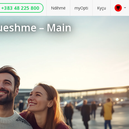
+383 48 225 800
Ndihmë
myOpti
Kyçu
lueshme – Main