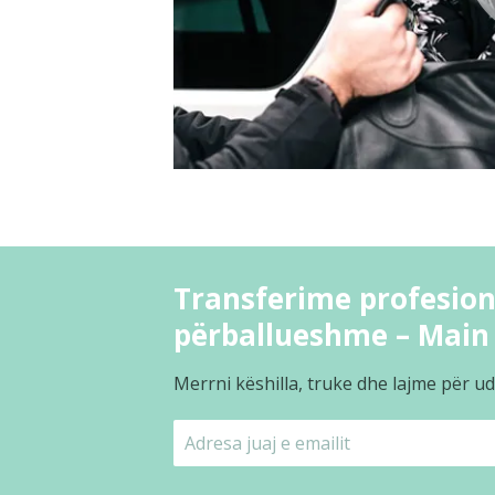
Transferime profesio
përballueshme – Main 
Merrni këshilla, truke dhe lajme për ud