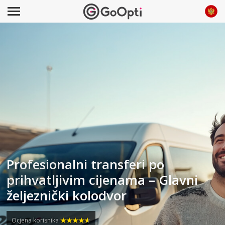
Profesionalni transferi po
prihvatljivim cijenama – Glavni
željeznički kolodvor
Ocjena korisnika