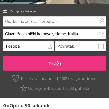
Zamijenite lokacije
Povratak
Rezervisaj unaprijed.
100% zagarantirano!
Ocijenjeni 4,7/5 od 12.000 putnika
GoOpti u 90 sekundi