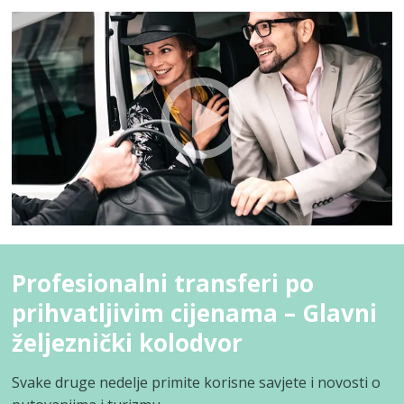
Profesionalni transferi po
prihvatljivim cijenama – Glavni
željeznički kolodvor
Svake druge nedelje primite korisne savjete i novosti o