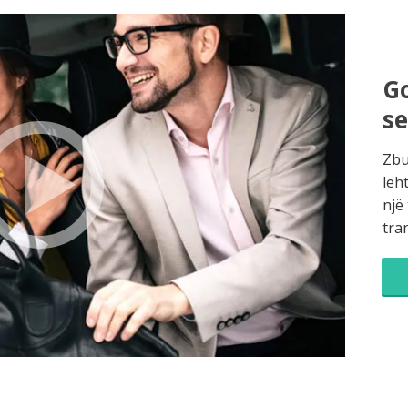
Go
s
Zbu
leh
një
tra