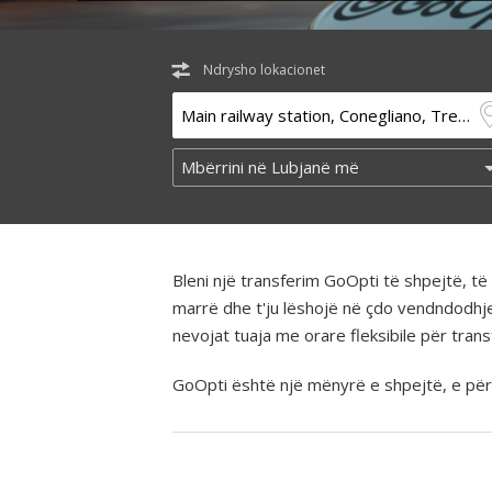
Ndrysho lokacionet
Bleni një transferim GoOpti të shpejtë, 
marrë dhe t'ju lëshojë në çdo vendndodhj
nevojat tuaja me orare fleksibile për tra
GoOpti është një mënyrë e shpejtë, e përba