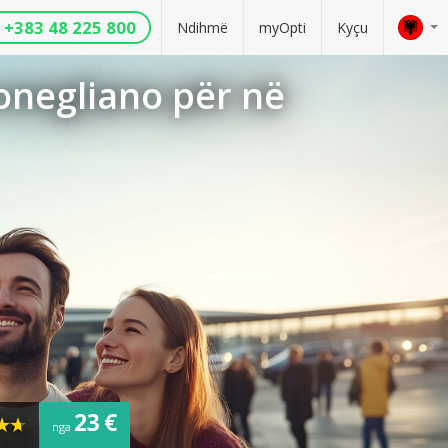
+383 48 225 800
Ndihmë
myOpti
Kyçu
onegliano për në
23 €
nga