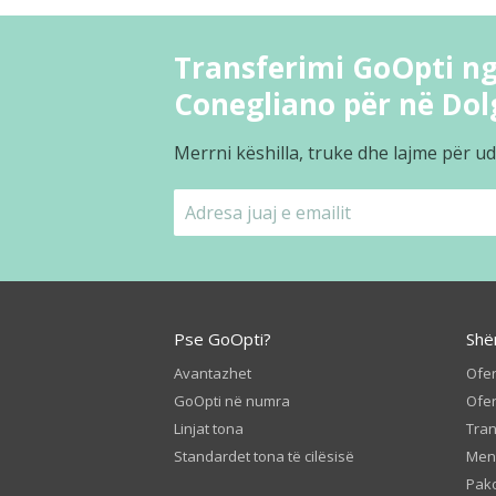
Transferimi GoOpti ng
Conegliano për në Dol
Merrni këshilla, truke dhe lajme për ud
Pse GoOpti?
Shë
Avantazhet
Ofer
GoOpti në numra
Ofer
Linjat tona
Tran
Standardet tona të cilësisë
Men
Pako