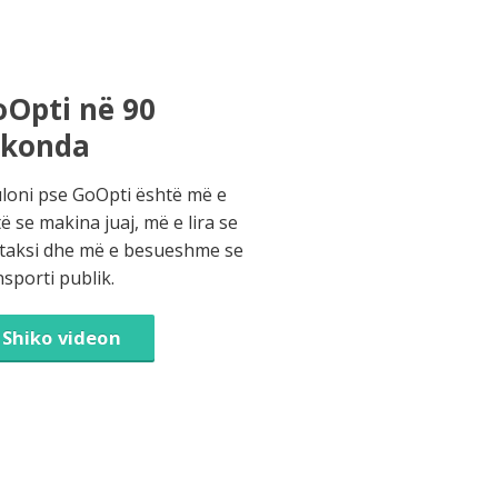
Opti në 90
ekonda
loni pse GoOpti është më e
të se makina juaj, më e lira se
 taksi dhe më e besueshme se
nsporti publik.
Shiko videon