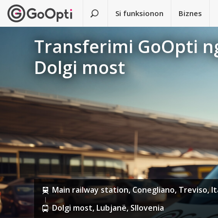
Si funksionon
Biznes
Transferimi GoOpti ng
Dolgi most
Main railway station, Conegliano, Treviso, It
Dolgi most, Lubjanë, Sllovenia