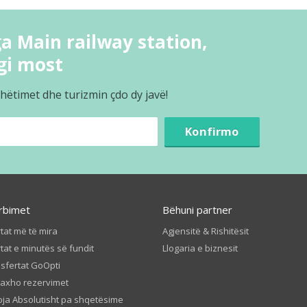
a Main railway station,
gi most
hëtimet dhe turizmin çdo dy javë!
Konfirmo
rbimet
Bëhuni partner
tat më të mira
Agjensitë & Rishitësit
tat e minutës së fundit
Llogaria e biznesit
sfertat GoOpti
axho rezervimet
ja Absolutisht pa shqetësime