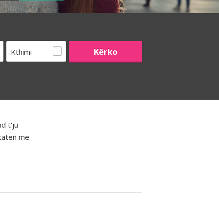
Kthimi
d t'ju
htaten me