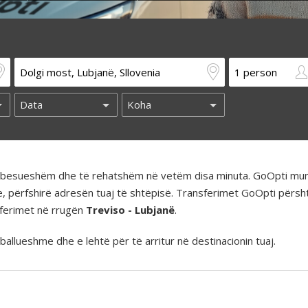
të besueshëm dhe të rehatshëm në vetëm disa minuta. GoOpti mun
e, përfshirë adresën tuaj të shtëpisë. Transferimet GoOpti përs
nsferimet në rrugën
Treviso - Lubjanë
.
llueshme dhe e lehtë për të arritur në destinacionin tuaj.