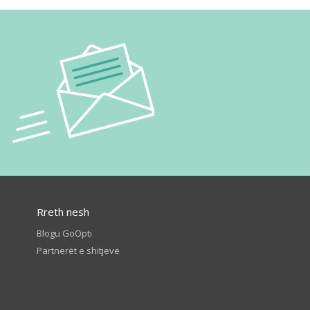
Rreth nesh
Blogu GoOpti
Partnerët e shitjeve