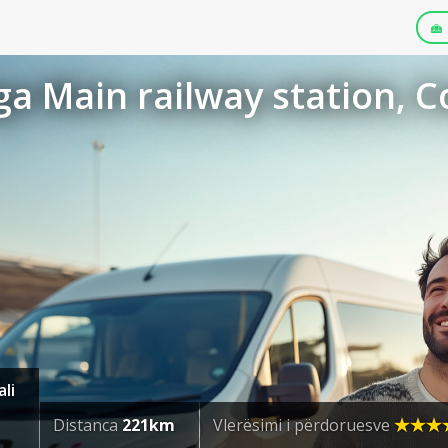
a Main railway station, C
ali
Distanca
221km
Vlerësimi i përdoruesve