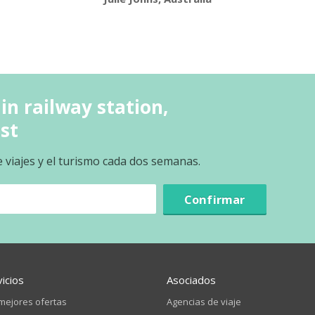
in railway station,
st
e viajes y el turismo cada dos semanas.
Confirmar
vicios
Asociados
mejores ofertas
Agencias de viaje