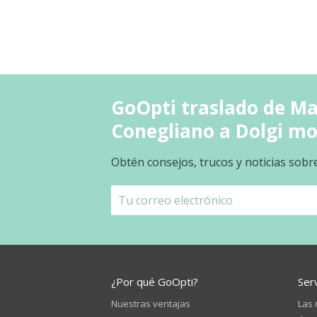
GoOpti traslado de Ma
Conegliano a Dolgi mo
Obtén consejos, trucos y noticias sobr
¿Por qué GoOpti?
Ser
Nuestras ventajas
Las 