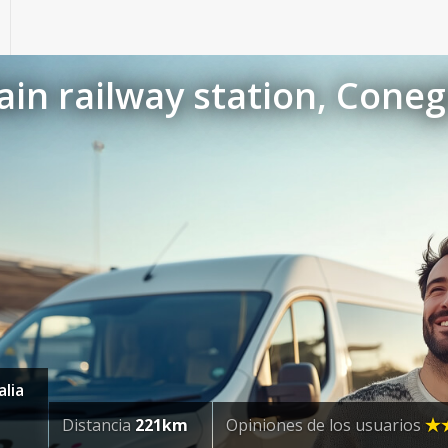
in railway station, Coneg
alia
Distancia
221km
Opiniones de los usuarios