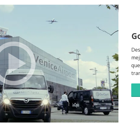
Go
Des
mej
que 
tra