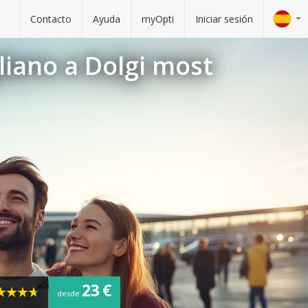
Contacto
Ayuda
myOpti
Iniciar sesión
liano a Dolgi most
23 €
desde