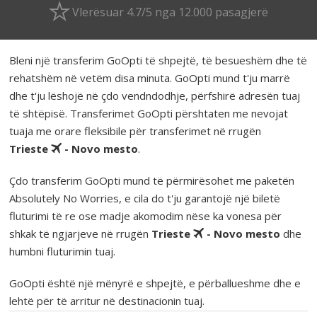
Vlerësuar 4.7/5 nga 12.000 pasagjerë
Bleni një transferim GoOpti të shpejtë, të besueshëm dhe të
rehatshëm në vetëm disa minuta. GoOpti mund t'ju marrë
dhe t'ju lëshojë në çdo vendndodhje, përfshirë adresën tuaj
të shtëpisë. Transferimet GoOpti përshtaten me nevojat
tuaja me orare fleksibile për transferimet në rrugën
Trieste
- Novo mesto
.
Çdo transferim GoOpti mund të përmirësohet me paketën
Absolutely No Worries, e cila do t'ju garantojë një biletë
fluturimi të re ose madje akomodim nëse ka vonesa për
shkak të ngjarjeve në rrugën
Trieste
- Novo mesto
dhe
humbni fluturimin tuaj.
GoOpti është një mënyrë e shpejtë, e përballueshme dhe e
lehtë për të arritur në destinacionin tuaj.