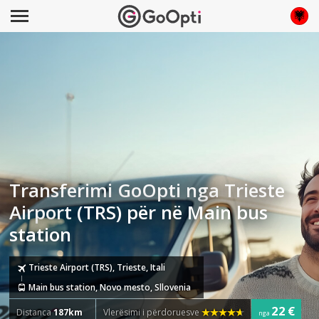
Transferimi GoOpti nga Trieste
Airport (TRS) për në Main bus
station
Trieste Airport (TRS), Trieste, Itali
Main bus station, Novo mesto, Sllovenia
22 €
Distanca
187km
Vlerësimi i përdoruesve
nga