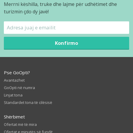
Merrni këshilla, truke dhe lajme për udhëtimet dhe
turizmin çdo dy javë!
Konfirmo
Pse GoOpti?
Avantazhet
GoOpti në numra
Linjat tona
Standardet tona të cilësisë
Shërbimet
Ofertat më të mira
Ofertat e minutës së fundit