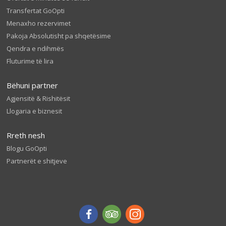
Transfertat GoOpti
Menaxho rezervimet
Pakoja Absolutisht pa shqetësime
Qendra e ndihmës
Fluturime të lira
Bëhuni partner
Agjensitë & Rishitësit
Llogaria e biznesit
Rreth nesh
Blogu GoOpti
Partnerët e shitjeve