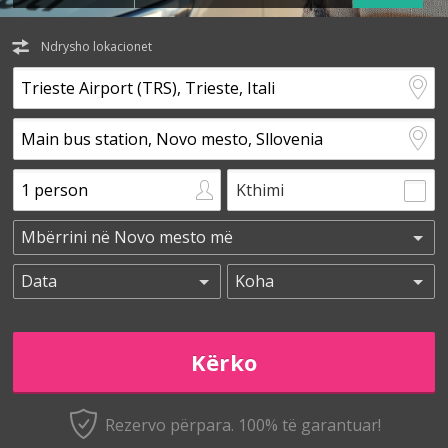
Ndrysho lokacionet
Kthimi
Rezervo përpara. 100% të garantuar!