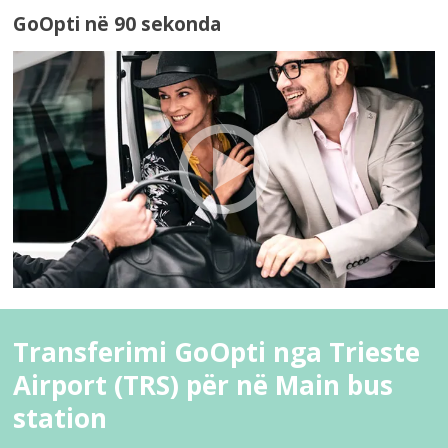
GoOpti në 90 sekonda
Transferimi GoOpti nga Trieste
Airport (TRS) për në Main bus
station