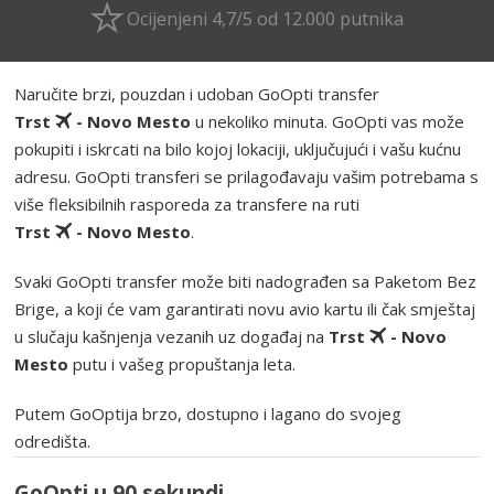
Ocijenjeni 4,7/5 od 12.000 putnika
Naručite brzi, pouzdan i udoban GoOpti transfer
Trst
- Novo Mesto
u nekoliko minuta. GoOpti vas može
pokupiti i iskrcati na bilo kojoj lokaciji, uključujući i vašu kućnu
adresu. GoOpti transferi se prilagođavaju vašim potrebama s
više fleksibilnih rasporeda za transfere na ruti
Trst
- Novo Mesto
.
Svaki GoOpti transfer može biti nadograđen sa Paketom Bez
Brige, a koji će vam garantirati novu avio kartu ili čak smještaj
u slučaju kašnjenja vezanih uz događaj na
Trst
- Novo
Mesto
putu i vašeg propuštanja leta.
Putem GoOptija brzo, dostupno i lagano do svojeg
odredišta.
GoOpti u 90 sekundi