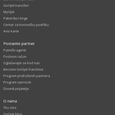
GoOpti transferi
MyOpti
Paket Bez brige
Centar za korisničku podršku
Avio karte
Postanite partner
Putnički agenti
Poslovni račun
Oglašavajte se kod nas
Become GoOpti franchise
Program pridruženih partnera
Program vjernosti
Dovedi prijatelja
O nama
Tko smo
GoOpti blog