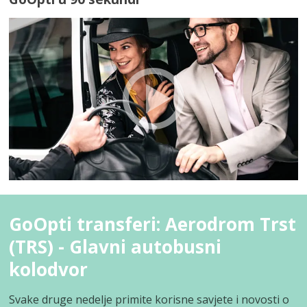
GoOpti transferi: Aerodrom Trst
(TRS) - Glavni autobusni
kolodvor
Svake druge nedelje primite korisne savjete i novosti o