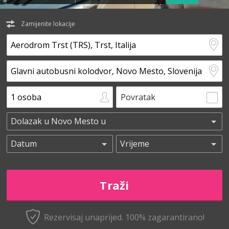
Zamijenite lokacije
Povratak
Rezervisaj unaprijed.
100% zagarantirano!