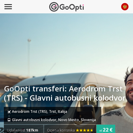
GoOpti transferi: Aerodrom Trst
(TRS) - Glavni autobusni kolodvor
Aerodrom Trst (TRS), Trst, Italija
Glavni autobusni kolodvor, Novo Mesto, Slovenija
22 €
Udaljenost
187km
Ocjena korisnika
od