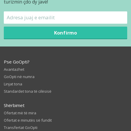
turizmin çdo dy javë!
Konfirmo
Pse GoOpti?
Avantazhet
GoOpti në numra
Linjat tona
Standardet tona të cilësisë
Shërbimet
Ofertat më të mira
Ofertat e minutës së fundit
Transfertat GoOpti