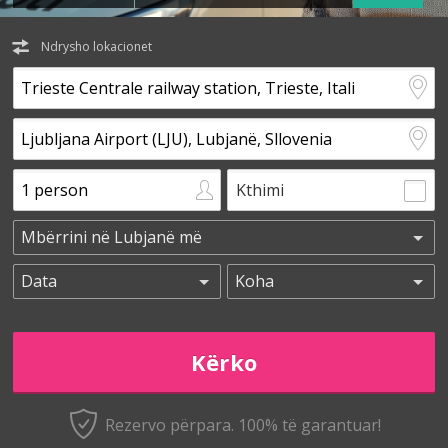
Ndrysho lokacionet
Kthimi
Rezervo përpara. 100% të garantuar!