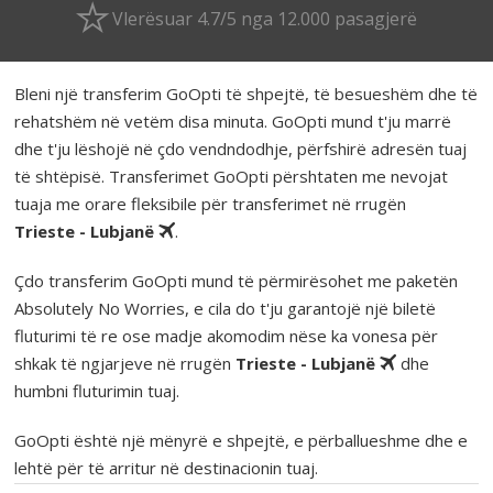
Vlerësuar 4.7/5 nga 12.000 pasagjerë
Bleni një transferim GoOpti të shpejtë, të besueshëm dhe të
rehatshëm në vetëm disa minuta. GoOpti mund t'ju marrë
dhe t'ju lëshojë në çdo vendndodhje, përfshirë adresën tuaj
të shtëpisë. Transferimet GoOpti përshtaten me nevojat
tuaja me orare fleksibile për transferimet në rrugën
Trieste - Lubjanë
.
Çdo transferim GoOpti mund të përmirësohet me paketën
Absolutely No Worries, e cila do t'ju garantojë një biletë
fluturimi të re ose madje akomodim nëse ka vonesa për
shkak të ngjarjeve në rrugën
Trieste - Lubjanë
dhe
humbni fluturimin tuaj.
GoOpti është një mënyrë e shpejtë, e përballueshme dhe e
lehtë për të arritur në destinacionin tuaj.