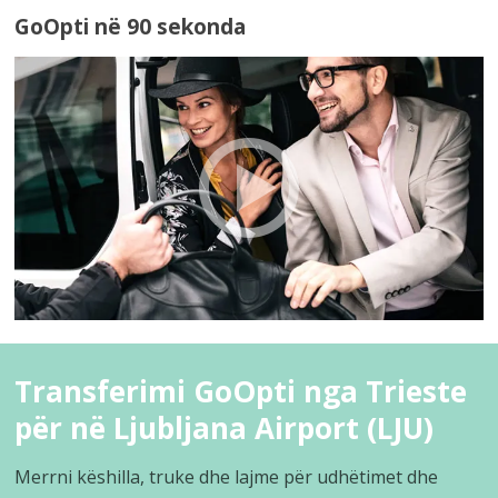
GoOpti në 90 sekonda
Transferimi GoOpti nga Trieste
për në Ljubljana Airport (LJU)
Merrni këshilla, truke dhe lajme për udhëtimet dhe