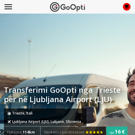
Transferimi GoOpti nga Trieste
për në Ljubljana Airport (LJU)
Trieste, Itali
Ljubljana Airport (LJU), Lubjanë, Sllovenia
16 €
Distanca
114km
Vlerësimi i përdoruesve
nga