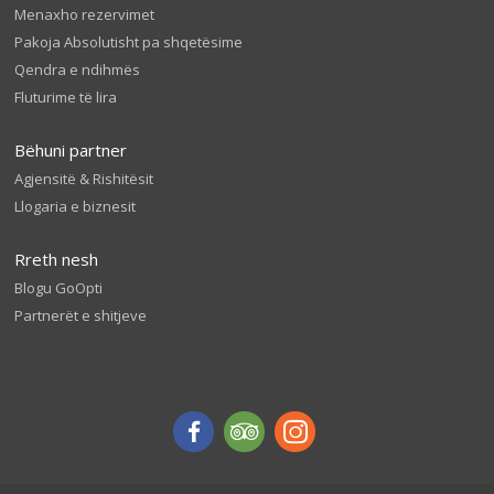
Menaxho rezervimet
Pakoja Absolutisht pa shqetësime
Qendra e ndihmës
Fluturime të lira
Bëhuni partner
Agjensitë & Rishitësit
Llogaria e biznesit
Rreth nesh
Blogu GoOpti
Partnerët e shitjeve