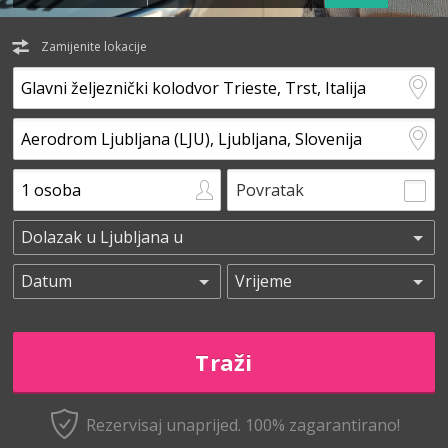
Zamijenite lokacije
Povratak
Rezervisaj unaprijed.
100% zagarantirano!