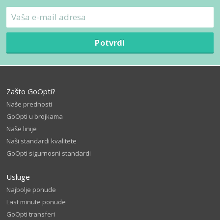
Potvrdi
Zašto GoOpti?
Naše prednosti
GoOpti u brojkama
Naše linije
Naši standardi kvalitete
GoOpti sigurnosni standardi
Usluge
Najbolje ponude
Last minute ponude
GoOpti transferi