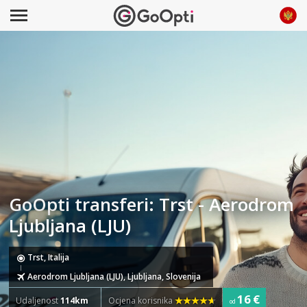
GoOpti transferi: Trst - Aerodrom
Ljubljana (LJU)
Trst, Italija
Aerodrom Ljubljana (LJU), Ljubljana, Slovenija
16 €
Udaljenost
114km
Ocjena korisnika
od