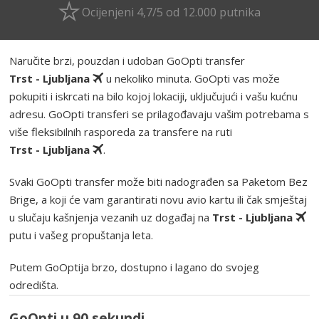
Ocijenjeni 4,7/5 od 12.000 putnika
Naručite brzi, pouzdan i udoban GoOpti transfer
Trst - Ljubljana
u nekoliko minuta. GoOpti vas može
pokupiti i iskrcati na bilo kojoj lokaciji, uključujući i vašu kućnu
adresu. GoOpti transferi se prilagođavaju vašim potrebama s
više fleksibilnih rasporeda za transfere na ruti
Trst - Ljubljana
.
Svaki GoOpti transfer može biti nadograđen sa Paketom Bez
Brige, a koji će vam garantirati novu avio kartu ili čak smještaj
u slučaju kašnjenja vezanih uz događaj na
Trst - Ljubljana
putu i vašeg propuštanja leta.
Putem GoOptija brzo, dostupno i lagano do svojeg
odredišta.
GoOpti u 90 sekundi