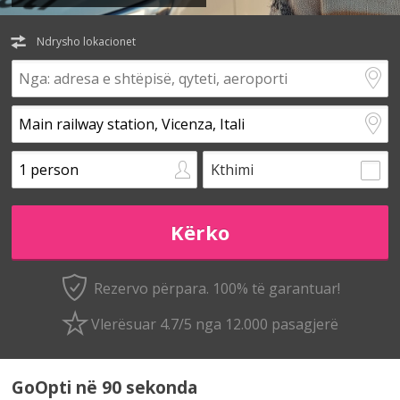
Ndrysho lokacionet
Kthimi
Rezervo përpara. 100% të garantuar!
Vlerësuar 4.7/5 nga 12.000 pasagjerë
GoOpti në 90 sekonda