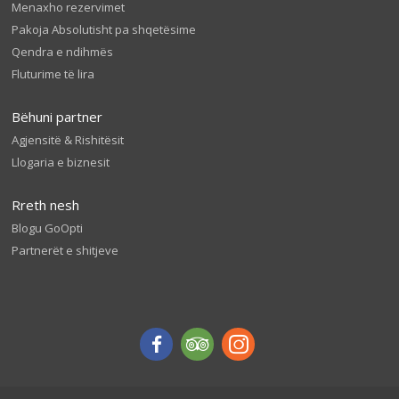
Menaxho rezervimet
Pakoja Absolutisht pa shqetësime
Qendra e ndihmës
Fluturime të lira
Bëhuni partner
Agjensitë & Rishitësit
Llogaria e biznesit
Rreth nesh
Blogu GoOpti
Partnerët e shitjeve