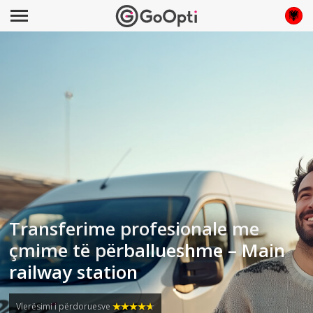
Transferime profesionale me
çmime të përballueshme – Main
railway station
Vlerësimi i përdoruesve