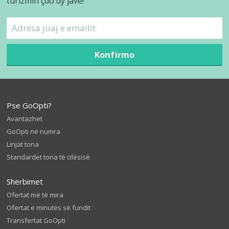
turizmin çdo dy javë!
Konfirmo
Pse GoOpti?
Avantazhet
GoOpti në numra
Linjat tona
Standardet tona të cilësisë
Shërbimet
Ofertat më të mira
Ofertat e minutës së fundit
Transfertat GoOpti