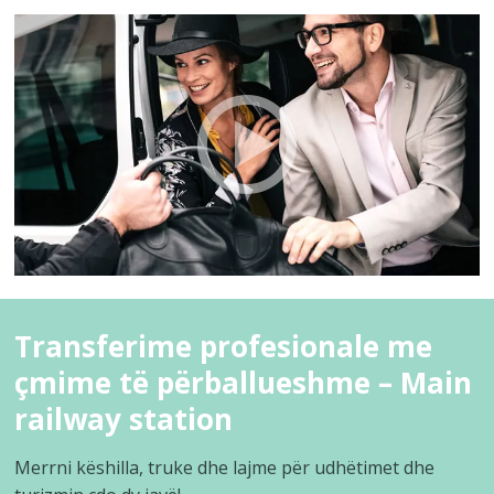
Transferime profesionale me
çmime të përballueshme – Main
railway station
Merrni këshilla, truke dhe lajme për udhëtimet dhe