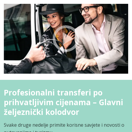
Profesionalni transferi po
prihvatljivim cijenama – Glavni
željeznički kolodvor
Svake druge nedelje primite korisne savjete i novosti o