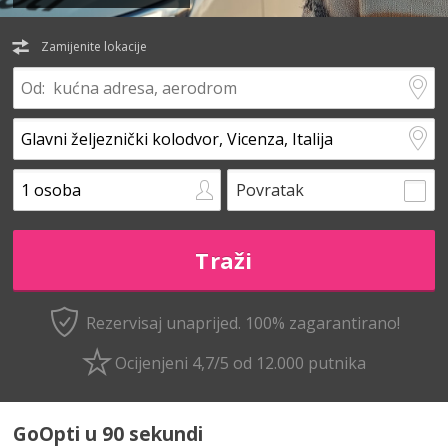
Zamijenite lokacije
Povratak
Rezervisaj unaprijed.
100% zagarantirano!
Ocijenjeni 4,7/5 od 12.000 putnika
GoOpti u 90 sekundi