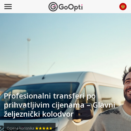
Profesionalni transferi po
prihvatljivim cijenama – Glavni
željeznički kolodvor
Ocjena korisnika