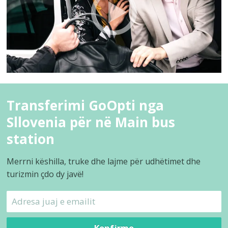
Transferimi GoOpti nga
Sllovenia për në Main bus
station
Merrni këshilla, truke dhe lajme për udhëtimet dhe
turizmin çdo dy javë!
Konfirmo