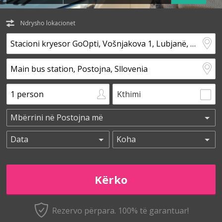
Ndrysho lokacionet
Kthimi
Rezervo përpara. 100% të garantuar!