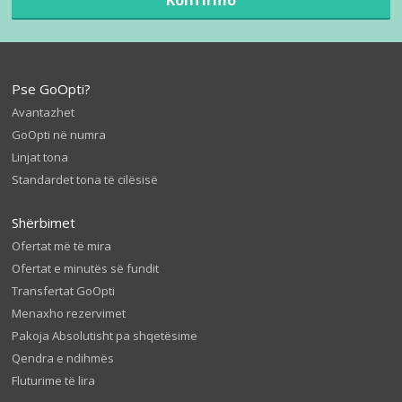
Pse GoOpti?
Avantazhet
GoOpti në numra
Linjat tona
Standardet tona të cilësisë
Shërbimet
Ofertat më të mira
Ofertat e minutës së fundit
Transfertat GoOpti
Menaxho rezervimet
Pakoja Absolutisht pa shqetësime
Qendra e ndihmës
Fluturime të lira