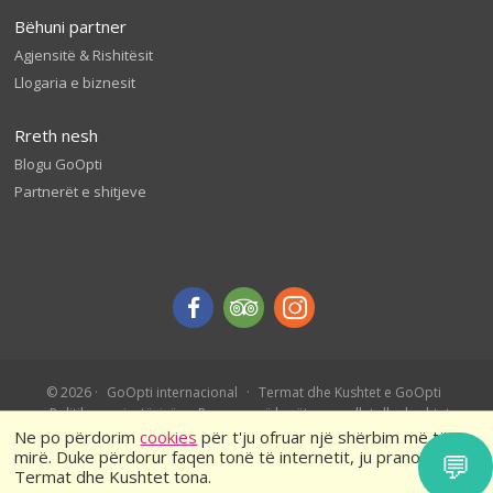
Bëhuni partner
Agjensitë & Rishitësit
Llogaria e biznesit
Rreth nesh
Blogu GoOpti
Partnerët e shitjeve
© 2026
GoOpti internacional
Termat dhe Kushtet e GoOpti
Politika e privatësisë
Rezervo më herët – rregullat dhe kushtet
Ne po përdorim
cookies
për t'ju ofruar një shërbim më të
mirë. Duke përdorur faqen tonë të internetit, ju pranoni
💬
Termat dhe Kushtet tona.