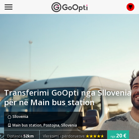
Transferimi GoOpti nga Sllovenia
për në Main bus station
Sllovenia
Main bus station, Postojna, Sllovenia
20 €
Distanca
52km
Vlerësimi i përdoruesve
nga