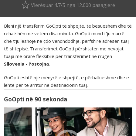
Vlerësuar 4.7/5 nga 12.000 pasagjerë
Bleni një transferim GoOpti të shpejtë, të besueshëm dhe të
rehatshëm në vetëm disa minuta. GoOpti mund t'ju marrë
dhe t'ju lëshojë në çdo vendndodhje, përfshirë adresën tuaj
të shtëpisë. Transferimet GoOpti përshtaten me nevojat
tuaja me orare fleksibile për transferimet në rrugën
Sllovenia - Postojna
.
GoOpti është një mënyrë e shpejtë, e përballueshme dhe e
lehtë për të arritur në destinacionin tuaj.
GoOpti në 90 sekonda