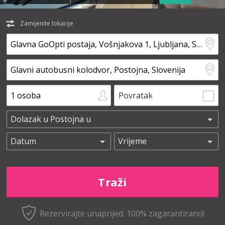
Zamijenite lokacije
Povratak
Rezervirajte unaprijed.
100% zagarantirano!