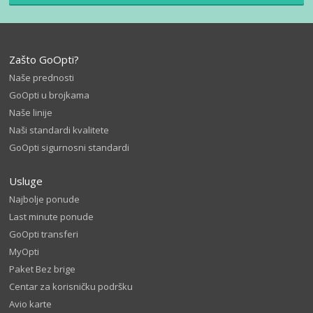
Zašto GoOpti?
Naše prednosti
GoOpti u brojkama
Naše linije
Naši standardi kvalitete
GoOpti sigurnosni standardi
Usluge
Najbolje ponude
Last minute ponude
GoOpti transferi
MyOpti
Paket Bez brige
Centar za korisničku podršku
Avio karte