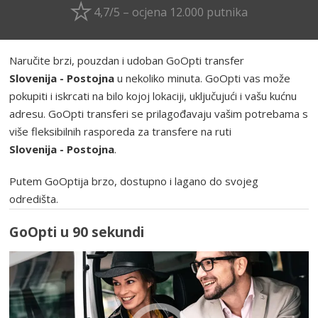
4,7/5 – ocjena 12.000 putnika
Naručite brzi, pouzdan i udoban GoOpti transfer
Slovenija - Postojna
u nekoliko minuta. GoOpti vas može
pokupiti i iskrcati na bilo kojoj lokaciji, uključujući i vašu kućnu
adresu. GoOpti transferi se prilagođavaju vašim potrebama s
više fleksibilnih rasporeda za transfere na ruti
Slovenija - Postojna
.
Putem GoOptija brzo, dostupno i lagano do svojeg
odredišta.
GoOpti u 90 sekundi