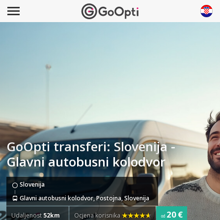
GoOpti transferi: Slovenija -
Glavni autobusni kolodvor
Slovenija
Glavni autobusni kolodvor, Postojna, Slovenija
20 €
Udaljenost
52km
Ocjena korisnika
od