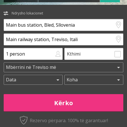
Ndrysho lokacionet
Kthimi
Rezervo përpara. 100% të garantuar!