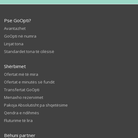
Pse GoOpti?
Avantazhet
GoOpti në numra
Linjat tona
Standardet tona të cilësisë
Shërbimet
Ofertat më të mira
Ofertat e minutës së fundit
Transfertat GoOpti
Menaxho rezervimet
Pakoja Absolutisht pa shqetësime
Qendra e ndihmës
Fluturime të lira
Bëhuni partner