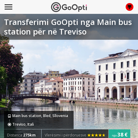
Transferimi GoOpti nga Main bus
station për në Treviso
Main bus station, Bled, Sllovenia
Treviso, Itali
38 €
Distanca
275km
Vlerësimi i përdoruesve
nga