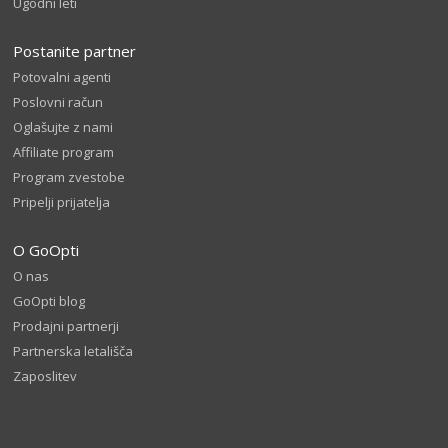
Ugodni leti
Postanite partner
Potovalni agenti
Poslovni račun
Oglašujte z nami
Affiliate program
Program zvestobe
Pripelji prijatelja
O GoOpti
O nas
GoOpti blog
Prodajni partnerji
Partnerska letališča
Zaposlitev