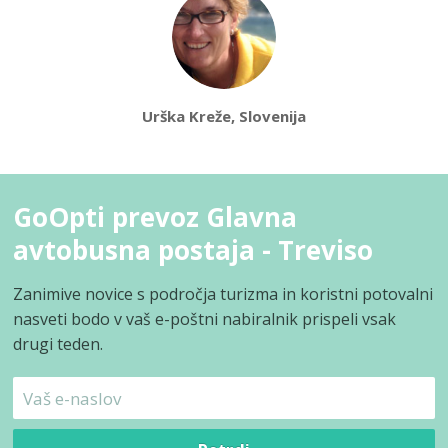
Urška Kreže, Slovenija
GoOpti prevoz Glavna
avtobusna postaja - Treviso
Zanimive novice s področja turizma in koristni potovalni
nasveti bodo v vaš e-poštni nabiralnik prispeli vsak
drugi teden.