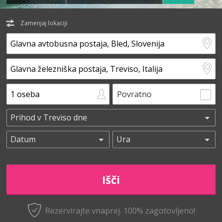
Zamenjaj lokaciji
Povratno
Rezervirajte vnaprej.
100% zagotovljeno!