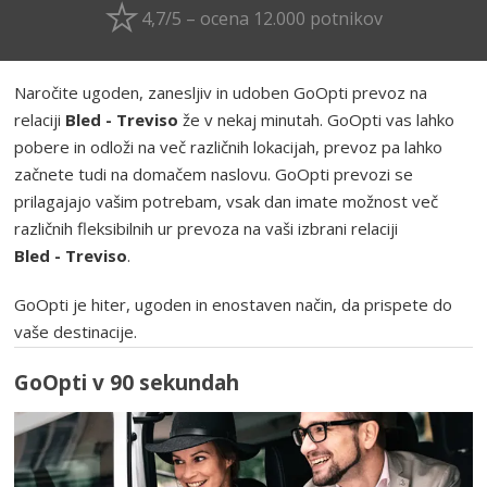
4,7/5 – ocena 12.000 potnikov
Naročite ugoden, zanesljiv in udoben GoOpti prevoz na
relaciji
Bled - Treviso
že v nekaj minutah. GoOpti vas lahko
pobere in odloži na več različnih lokacijah, prevoz pa lahko
začnete tudi na domačem naslovu. GoOpti prevozi se
prilagajajo vašim potrebam, vsak dan imate možnost več
različnih fleksibilnih ur prevoza na vaši izbrani relaciji
Bled - Treviso
.
GoOpti je hiter, ugoden in enostaven način, da prispete do
vaše destinacije.
GoOpti v 90 sekundah