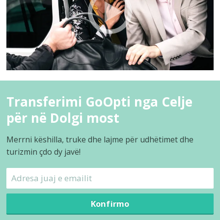
Transferimi GoOpti nga Celje
për në Dolgi most
Merrni këshilla, truke dhe lajme për udhëtimet dhe
turizmin çdo dy javë!
Konfirmo