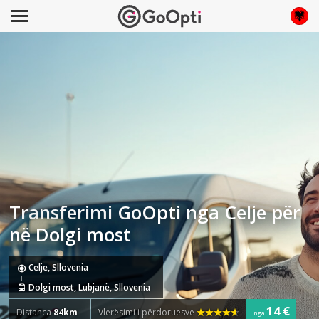
Transferimi GoOpti nga Celje për
në Dolgi most
Celje, Sllovenia
Dolgi most, Lubjanë, Sllovenia
14 €
Distanca
84km
Vlerësimi i përdoruesve
nga