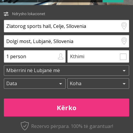
Ndrysho lokacionet
Kthimi
Rezervo përpara. 100% të garantuar!