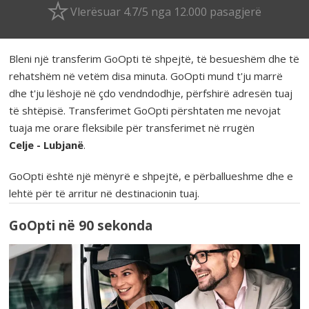
Vlerësuar 4.7/5 nga 12.000 pasagjerë
Bleni një transferim GoOpti të shpejtë, të besueshëm dhe të
rehatshëm në vetëm disa minuta. GoOpti mund t'ju marrë
dhe t'ju lëshojë në çdo vendndodhje, përfshirë adresën tuaj
të shtëpisë. Transferimet GoOpti përshtaten me nevojat
tuaja me orare fleksibile për transferimet në rrugën
Celje - Lubjanë
.
GoOpti është një mënyrë e shpejtë, e përballueshme dhe e
lehtë për të arritur në destinacionin tuaj.
GoOpti në 90 sekonda