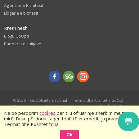
Agjensitë & Rishitësit
Llogaria e biznesit
Rreth nesh
Blogu GoOpti
Partnerët e shitjeve
© 2026
GoOpti internacional
Termat dhe Kushtet e GoOpti
Politika e privatësisë
Rezervo më herët – rregullat dhe kushtet
Ne po përdorim
cookies
për t'ju ofruar një shërbim më të
mirë. Duke përdorur faqen tonë të internetit, ju pranoni
💬
Termat dhe Kushtet tona.
OK