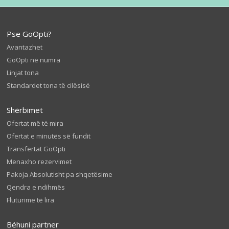
Pse GoOpti?
Avantazhet
GoOpti në numra
Linjat tona
Standardet tona të cilësisë
Shërbimet
Ofertat më të mira
Ofertat e minutës së fundit
Transfertat GoOpti
Menaxho rezervimet
Pakoja Absolutisht pa shqetësime
Qendra e ndihmës
Fluturime të lira
Bëhuni partner