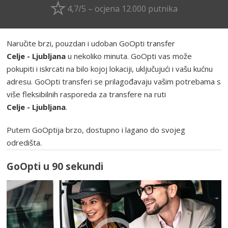
4,7/5 – ocjena 12.000 putnika
Naručite brzi, pouzdan i udoban GoOpti transfer
Celje - Ljubljana
u nekoliko minuta. GoOpti vas može
pokupiti i iskrcati na bilo kojoj lokaciji, uključujući i vašu kućnu
adresu. GoOpti transferi se prilagođavaju vašim potrebama s
više fleksibilnih rasporeda za transfere na ruti
Celje - Ljubljana
.
Putem GoOptija brzo, dostupno i lagano do svojeg
odredišta.
GoOpti u 90 sekundi