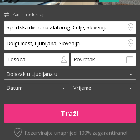
Zamijenite lokacije
Povratak
Rezervirajte unaprijed.
100% zagarantirano!