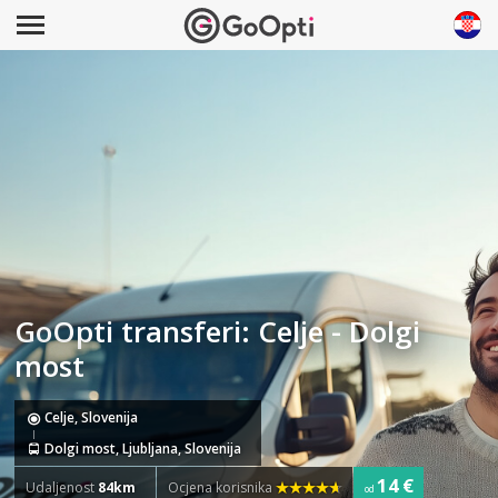
GoOpti transferi: Celje - Dolgi
most
Celje, Slovenija
Dolgi most, Ljubljana, Slovenija
14 €
Udaljenost
84km
Ocjena korisnika
od