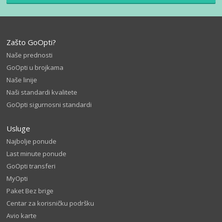
Zašto GoOpti?
Naše prednosti
GoOpti u brojkama
Naše linije
Naši standardi kvalitete
GoOpti sigurnosni standardi
Usluge
Najbolje ponude
Last minute ponude
GoOpti transferi
MyOpti
Paket Bez brige
Centar za korisničku podršku
Avio karte